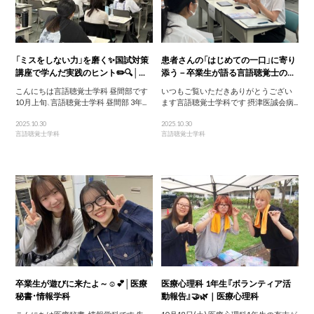
「ミスをしない力」を磨く✨国試対策
患者さんの「はじめての一口」に寄り
講座で学んだ実践のヒント✏️🔍│...
添う－卒業生が語る言語聴覚士の...
こんにちは言語聴覚士学科 昼間部です
いつもご覧いただきありがとうござい
10月上旬、言語聴覚士学科 昼間部 3年...
ます言語聴覚士学科です 摂津医誠会病...
2025.10.30
2025.10.30
言語聴覚士学科
言語聴覚士学科
卒業生が遊びに来たよ～☺️💕│医療
医療心理科 1年生『ボランティア活
秘書・情報学科
動報告』🤝🌿｜医療心理科