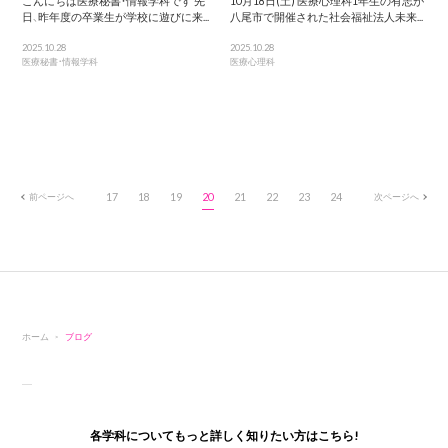
こんにちは医療秘書・情報学科です 先
10月18日(土) 医療心理科1年生の有志が
日、昨年度の卒業生が学校に遊びに来...
八尾市で開催された社会福祉法人未来...
2025.10.28
2025.10.28
医療秘書・情報学科
医療心理科
前ページへ
17
18
19
20
21
22
23
24
次ページへ
ホーム
ブログ
各学科についてもっと詳しく知りたい方はこちら!