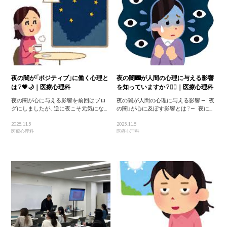
夜の闇が「ポジティブ」に働く心理と
夜の闇🌃が人間の心理に与える影響
は？💗🌙｜医療心理科
を知っていますか？😶‍🌫️｜医療心理科
夜の闇が心に与える影響を前回はブロ
夜の闇が人間の心理に与える影響 —「夜
グにしましたが、 逆に夜こそ元気にな...
の闇」が心に及ぼす影響とは？— 夜に...
2025.11.5
2025.11.5
医療心理科
医療心理科