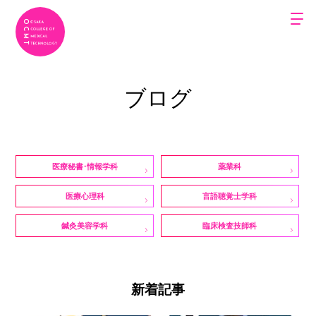
ブログ
医療秘書・情報学科
薬業科
医療心理科
言語聴覚士学科
鍼灸美容学科
臨床検査技師科
新着記事