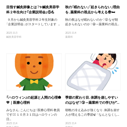
目指す鍼灸師像とは？✨鍼灸美容学
秋の「眠れない」「起きられない」理由
科２年生向け『企業説明会』⑤💪
を、薬業科の視点から考える😨🛏
９月から鍼灸美容学科２年生対象の
秋の夜はなぜ眠れないのか？😲 なぜ朝
「企業説明会」がスタートしています ...
起きられないのか？😪 —薬業科の視点...
2025.11.5
2025.11.4
鍼灸美容学科
薬業科
『ハロウィン』の起源と人間の心理🎃
季節の変わり目、体調を崩しやすい
💛｜医療心理科
のはなぜ？🤧 —薬業科での学びが“...
みなさん、こんにちは！ 医療心理科 教員
朝晩の冷え込みが強くなり、体調を崩す
です🙆‍♀️ １０月３１日はハロウィンの
人が増えるこの季節🍃 「なんとなくし...
日...
2025.11.4
2025.11.4