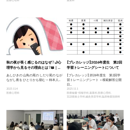
医療心理科
薬業科
秋の夜が長く感じるのはなぜ？🌙心
【プレカレッジ】2026年度生 第2回
理学から見るその理由とは？📖｜...
学習トレーニングシートについて
あしひきの 山鳥の尾の しだり尾の なが
【プレカレッジ】2026年度生 第2回学
ながし夜を ひとりかも寝む — 柿本人...
習トレーニングシート ＜模範解答公開
日...
2025.11.4
2025.11.1
医療心理科
医療秘書・情報学科
,
薬業科
,
医療心理科
,
言語聴覚士学科
,
鍼灸美容学科
,
臨床検査技師科