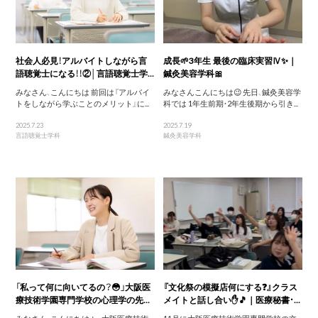
社会人必見！アルバイトしながら言
成長🌱3年生 最後の臨床実習Ⅳ✨｜
語聴覚士になる！！②│言語聴覚士学...
鍼灸美容学科🎀
みなさん、こんにちは 前回は『アルバイ
みなさんこんにちは😉 先日、鍼灸美容学
トをしながら学ぶことのメリット』に...
科では 1年生前期・2年生後期から引き...
2025.7.23
2025.7.19
言語聴覚士学科
鍼灸美容学科
「私って何に向いてるの？😳」大阪医
『文化祭の模擬店何にする❓』クラス
療技術学園専門学校の心理学の先...
メイトと話し合い✋🎵｜医療秘書・...