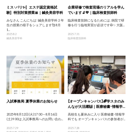
ミス・パリ✨〚エステ認定資格試
企業研修で検査現場のリアルを学ん
験〛特別対策授業🎀｜鍼灸美容学科
でいます🔬💛｜臨床検査技師科
みなさん こんにちは！ 鍼灸美容学科２年
臨床検査技師になるためには、病院で研
生の授業の様子をシェアします🥰 8月
修を行う臨地実習が必須です🥼✨ 大阪...
1...
2025.8.2
2025.7.31
鍼灸美容学科
臨床検査技師科
入試事務局：夏季休業のお知らせ
【オープンキャンパス】🌈学スタのみ
んなが大活躍🙌｜医療秘書・情報学...
2025年8月12日(火)17：00～8月16日
高校生も夏休みに入り 医療秘書・情報学
(土)9：00は 入試事務局へのお問い合わ...
科でも オープンキャンパスの参加者が...
2025.7.29
2025.7.28