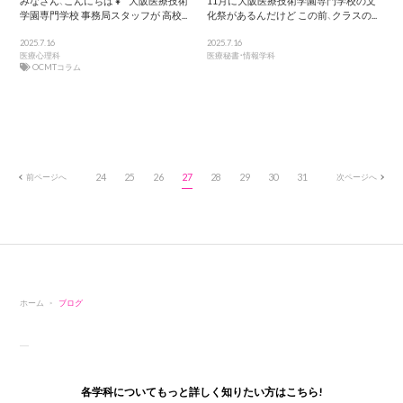
みなさん、こんにちは👧 大阪医療技術
11月に大阪医療技術学園専門学校の文
学園専門学校 事務局スタッフが 高校...
化祭があるんだけど この前、クラスの...
2025.7.16
2025.7.16
医療心理科
医療秘書・情報学科
OCMTコラム
前ページへ
24
25
26
27
28
29
30
31
次ページへ
ホーム
ブログ
各学科についてもっと詳しく知りたい方はこちら!