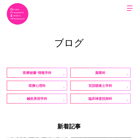
ブログ
医療秘書・情報学科
薬業科
医療心理科
言語聴覚士学科
鍼灸美容学科
臨床検査技師科
新着記事