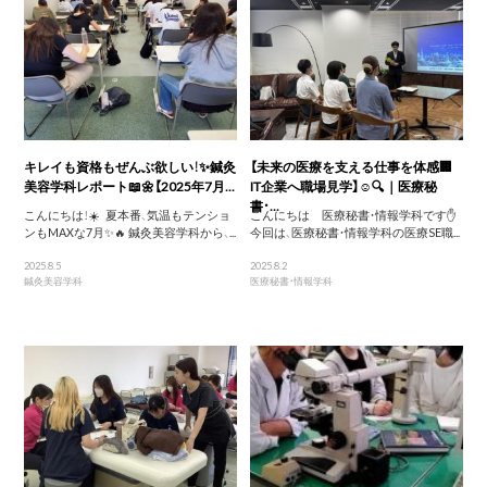
キレイも資格もぜんぶ欲しい！✨鍼灸
【未来の医療を支える仕事を体感🏢
美容学科レポート📖🌼【2025年7月...
IT企業へ職場見学】☺️🔍｜医療秘
書・...
こんにちは！☀️ 夏本番、気温もテンショ
こんにちは 医療秘書・情報学科です✋
ンもMAXな7月✨🔥 鍼灸美容学科から、...
今回は、医療秘書・情報学科の医療SE職...
2025.8.5
2025.8.2
鍼灸美容学科
医療秘書・情報学科