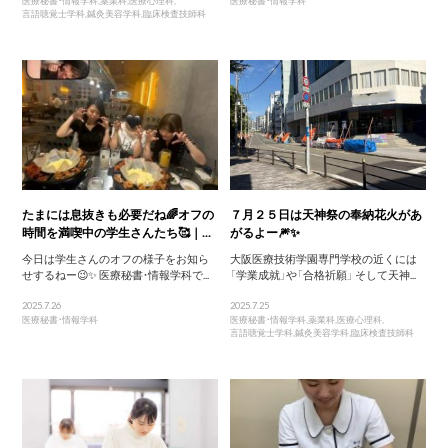
医療秘書・情報学科
,
薬業科
,
医療心理科
,
医療秘書・情報学科
言語聴覚士学科
,
鍼灸美容学科
,
臨床検査技師科
たまには息抜きも必要だね🌈オフの
７月２５日は天神祭の奉納花火があ
時間を満喫中の学生さんたち🥰｜...
がるよー🎆✨
今日は学生さんのオフの様子をお知ら
大阪医療技術学園専門学校の近くには
せするねー😉✨ 医療秘書・情報学科で...
「学業成就」や「合格祈願」 そして天神...
2025.7.26
2025.7.25
医療秘書・情報学科
医療秘書・情報学科
,
薬業科
,
医療心理科
,
言語聴覚士学科
,
鍼灸美容学科
,
臨床検査技師科