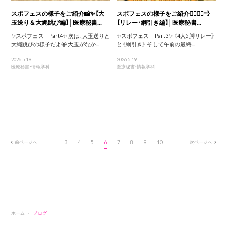
スポフェスの様子をご紹介📸✨【大
スポフェスの様子をご紹介🏃‍♀️🏃‍♂️💨
玉送り＆大縄跳び編】│医療秘書...
【リレー・綱引き編】│医療秘書...
✨スポフェス Part4✨ 次は、大玉送りと
✨スポフェス Part3✨ 《4人5脚リレー》
大縄跳びの様子だよ🤩 大玉がなか...
と《綱引き》 そして午前の最終...
2026.5.19
2026.5.19
医療秘書・情報学科
医療秘書・情報学科
前ページへ
3
4
5
6
7
8
9
10
次ページへ
ホーム
ブログ