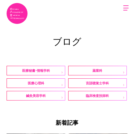
ブログ
医療秘書・情報学科
薬業科
医療心理科
言語聴覚士学科
鍼灸美容学科
臨床検査技師科
新着記事