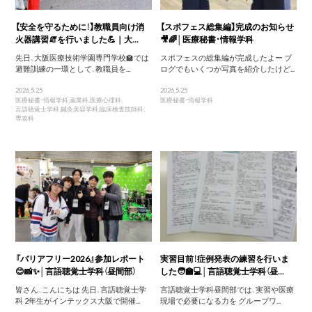
【安全を守るために！】教職員向け消
【スポフェス総集編】完成のお知らせ
火器講習🧯を行いました💪｜大...
🎥🌈│医療秘書・情報学科
先日、大阪医療技術学園専門学校🏫では
スポフェスの総集編が完成したよー ブ
避難訓練の一環として、教職員を...
ログでもいくつか写真を紹介したけど...
2026.5.25
2026.5.25
医療秘書・情報学科
,
薬業科
,
医療心理科
,
医療秘書・情報学科
言語聴覚士学科
,
鍼灸美容学科
,
臨床検査技師科
,
専攻科
『バリアフリー2026』参加レポート
実習目前！症例発表の練習を行いま
😊📸✨│言語聴覚士学科（昼間部）
した🧑‍🏫💻│言語聴覚士学科（昼...
皆さん、こんにちは 先日、言語聴覚士学
言語聴覚士学科昼間部では、実習や医療
科 2年生がインテックス大阪で開催...
現場で必要になる力を グループワ...