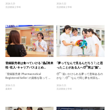
2026.5.25
2026.5.22
言語聴覚士学科
言語聴覚士学科
登録販売者は食べていける？💁【将来
「夢ってなんで見るんだろう？」と思
性・収入・キャリアパスまとめ...
ったことがある人へ😴実は“脳”...
「登録販売者（Pharmaceutical
😴「追いかけられる夢って意味あるの
Registered Seller）の資格を取って、...
かな？」😴「なんで同じ夢を何回も...
2026.5.21
2026.5.21
薬業科
言語聴覚士学科