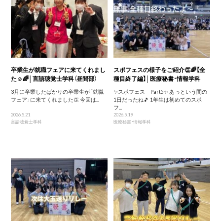
卒業生が就職フェアに来てくれまし
スポフェスの様子をご紹介👏🌈【全
た☺️🌈│言語聴覚士学科（昼間部）
種目終了編】│医療秘書・情報学科
3月に卒業したばかりの卒業生が「就職
✨スポフェス Part5✨ あっという間の
フェア」に来てくれました👏 今回は...
1日だったね🎵 1年生は初めてのスポ
フ...
2026.5.21
2026.5.19
言語聴覚士学科
医療秘書・情報学科