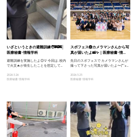
いざというときの避難訓練🧑‍🚒🚒│
スポフェス🏐カメラマンさんから写
医療秘書・情報学科
真が届いたよ📸✨｜医療秘書・情...
避難訓練を実施したよ😊💡 今回は、校内
先日のスポフェスで カメラマンさんが
で火災🔥が発生したことを想定して...
撮って下さった写真が届いたよ〜(*´◒...
2026.5.26
2026.5.25
医療秘書・情報学科
医療秘書・情報学科