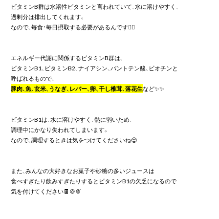
ビタミンB群は水溶性ビタミンと言われていて、水に溶けやすく、

過剰分は排出してくれます。

なので、毎食・毎日摂取する必要があるんです🧚‍♀️

エネルギー代謝に関係するビタミンB群は、

ビタミンB1、ビタミンB2、ナイアシン、パントテン酸、ビオチンと

豚肉、魚、玄米、うなぎ、レバー、卵、干し椎茸、落花生
など✨✨

ビタミンB1は、水に溶けやすく、熱に弱いため、

調理中にかなり失われてしまいます。

なので、調理するときは気をつけてくださいね😌

また、みんなの大好きなお菓子や砂糖の多いジュースは

食べすぎたり飲みすぎたりするとビタミンB1の欠乏になるので

気を付けてください🍫🍪🍨
