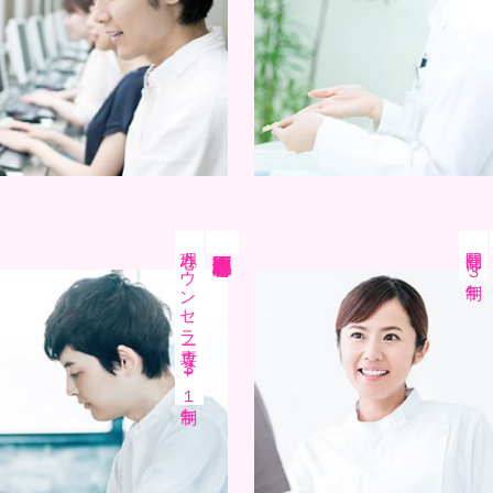
心理カウンセラー専攻
昼間部
医療心理科
３年制
３+１年制