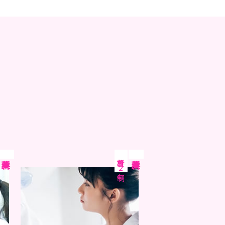
分析専攻
薬業科
薬業科
２年制