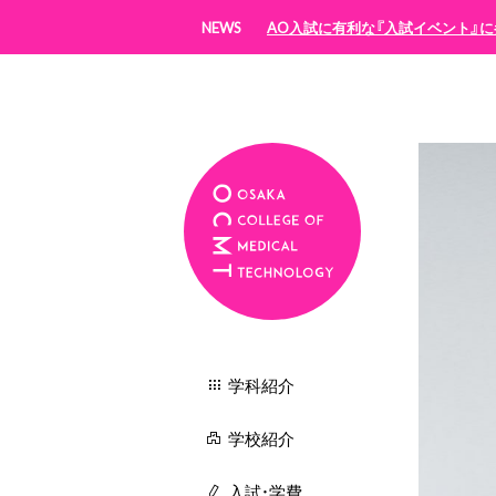
NEWS
AO入試に有利な『入試イベント』に
学科紹介
学校紹介
入試・学費