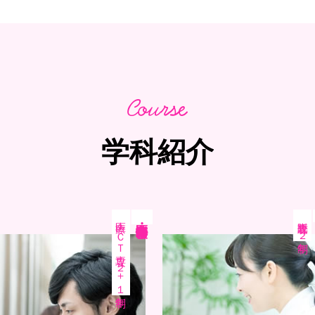
学科紹介
医療ＩＣＴ専攻
販売専攻
医療秘書・情報学科
２年制
２＋１年制