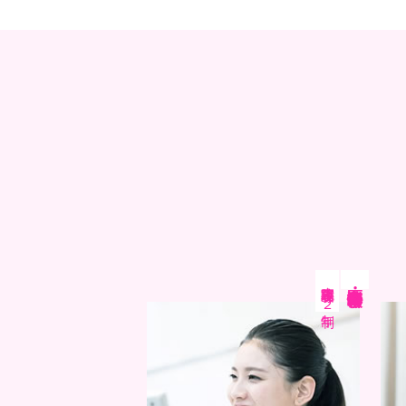
病院事務専攻
医療秘書・情報学科
２年制