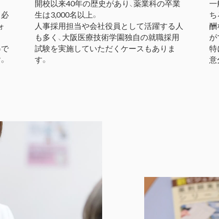
開校以来40年の歴史があり、薬業科の卒業
一
も必
生は3,000名以上。
ち
ォ
人事採用担当や会社役員として活躍する人
酬
も多く、大阪医療技術学園独自の就職採用
が
得で
試験を実施していただくケースもありま
特
。
す。
意