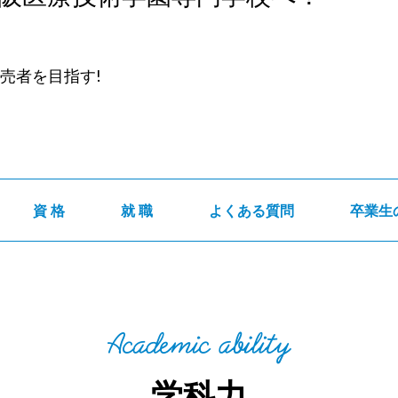
売者を目指す!
資 格
就 職
よくある質問
卒業生
学科力