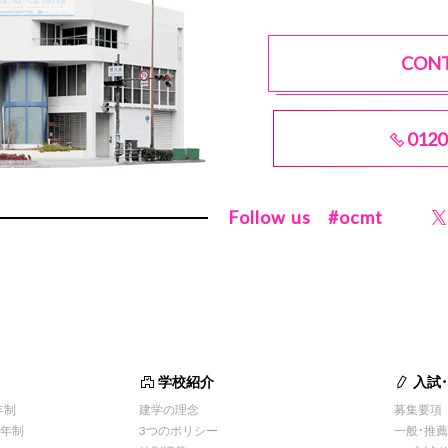
CON
0120
Follow us
#ocmt
学校紹介
入試
年制
建学の理念
募集要項
1年制
3つのポリシー
一般・推