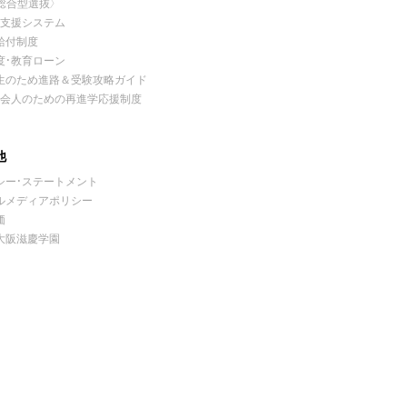
総合型選抜〉
費支援システム
給付制度
度・教育ローン
生のため進路＆受験攻略ガイド
社会人のための再進学応援制度
他
シー・ステートメント
ルメディアポリシー
価
大阪滋慶学園