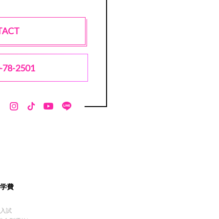
TACT
-78-2501
・学費
薦入試