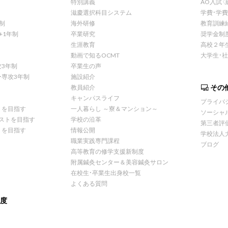
特別講義
AO入試〈
滋慶選択科目システム
学費・学
制
海外研修
教育訓練
+1年制
卒業研究
奨学金制
生涯教育
高校２年
動画で知るOCMT
大学生・
3年制
卒業生の声
専攻3年制
施設紹介
その
教員紹介
キャンパスライフ
プライバ
トを目指す
一人暮らし ～寮＆マンション～
ソーシャ
ストを目指す
学校の沿革
第三者評
トを目指す
情報公開
学校法人
職業実践専門課程
ブログ
高等教育の修学支援新制度
附属鍼灸センター＆美容鍼灸サロン
在校生・卒業生出身校一覧
よくある質問
度