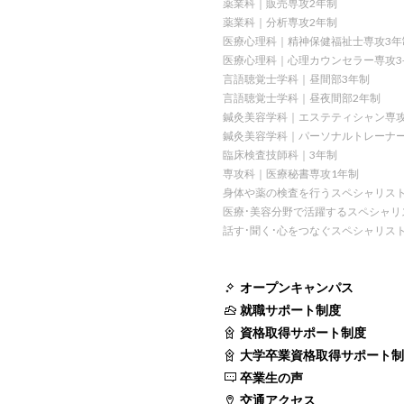
薬業科｜販売専攻2年制
薬業科｜分析専攻2年制
医療心理科｜精神保健福祉士専攻3年
医療心理科｜心理カウンセラー専攻3
言語聴覚士学科｜昼間部3年制
言語聴覚士学科｜昼夜間部2年制
鍼灸美容学科｜エステティシャン専攻
鍼灸美容学科｜パーソナルトレーナー
臨床検査技師科｜3年制
専攻科｜医療秘書専攻1年制
身体や薬の検査を行うスペシャリス
医療・美容分野で活躍するスペシャリ
話す・聞く・心をつなぐスペシャリス
オープンキャンパス
就職サポート制度
資格取得サポート制度
大学卒業資格取得サポート制
卒業生の声
交通アクセス