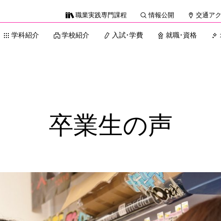
職業実践専門課程
情報公開
交通ア
学科紹介
学校紹介
入試・学費
就職・資格
卒業生の声