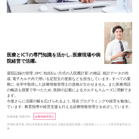
医療とICTの専門知識を活かし、医療現場や病
院経営で活躍。
退院記録の管理、DPC（包括払い方式の入院費計算）の検証、統計データの作
成、電子カルテ内で用いる定型文の更新などを担当しています。すべての業
務に、在学中取得した診療情報管理士の資格が欠かせません。また医療用語
の略語も授業で学べたため、医師の記載によるカルテもスムーズに理解でき
ます。
今後さらに活躍の幅を広げられるよう、現在プログラミングや経営を勉強し
ています。教育指導や経営支援も行える診療情報管理士をめざしています。
医療秘書・情報学科
診療情報管理士
2018年度卒業 / 西日本旅客鉄道株式会社 大阪鉄道病院 勤務 / 大阪情報コンピュータ高等専修学校 出
身