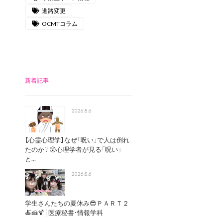
進路変更
OCMTコラム
新着記事
2026.8.6
【心霊心理学】なぜ「呪い」で人は倒れ
たのか？😲心理学者が見る「呪い」
と...
2026.8.6
学生さんたちの夏休み😎ＰＡＲＴ２
🍝🍰🍹│医療秘書・情報学科