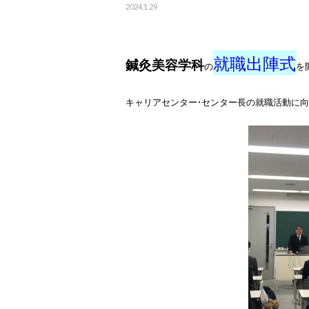
2024.1.29
就職出陣式
鍼灸美容学科
の
を
キャリアセンター・センター長の就職活動に