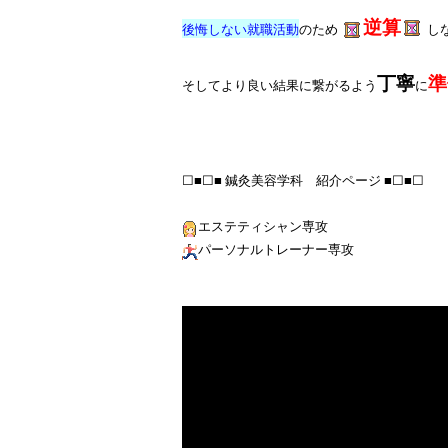
逆算
後悔しない就職活動
のため 
し
丁寧
準
そしてより良い結果に繋がるよう
に
☐■☐■ 鍼灸美容学科　紹介ページ ■☐■☐

エステティシャン専攻
パーソナルトレーナー専攻