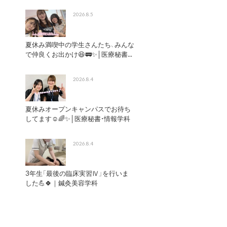
2026.8.5
夏休み満喫中の学生さんたち、みんな
で仲良くお出かけ😆🚃✨│医療秘書...
2026.8.4
夏休みオープンキャンパスでお待ち
してます☺️🌈✨│医療秘書・情報学科
2026.8.4
3年生「最後の臨床実習Ⅳ」を行いま
した💪🍀｜鍼灸美容学科