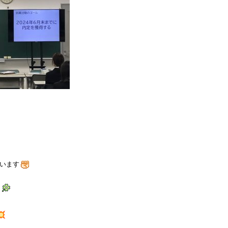
います
た