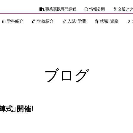
職業実践専門課程
情報公開
交通ア
学科紹介
学校紹介
入試・学費
就職・資格
ブログ
陣式」開催！