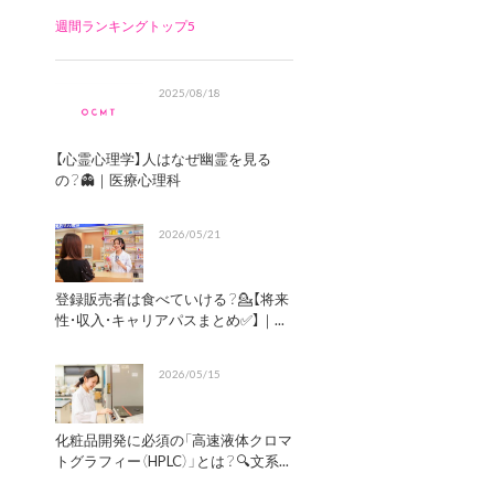
週間ランキングトップ5
2025/08/18
【心霊心理学】人はなぜ幽霊を見る
の？👻｜医療心理科
2026/05/21
登録販売者は食べていける？💁【将来
性・収入・キャリアパスまとめ✅】｜...
2026/05/15
化粧品開発に必須の「高速液体クロマ
トグラフィー（HPLC）」とは？🔍文系...