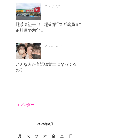
2020/06/10
【祝】東証一部上場企業「スギ薬局」に
正社員で内定☆
2022/07/08
どんな人が言語聴覚士になってる
の？
カレンダー
2026年8月
月
火
水
木
金
土
日