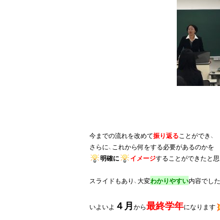
今までの流れを改めて
振り返る
ことができ、

明確に
イメージ
することができたと思
スライドもあり、大変
わかりやすい
内容でし
４月
最終学年
いよいよ
から
になります