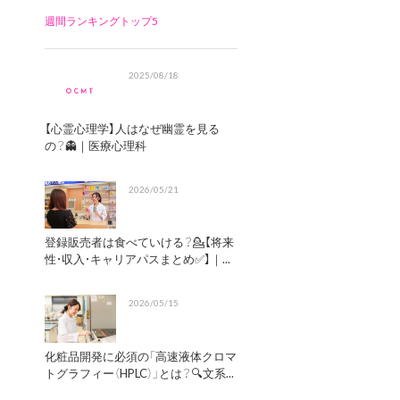
週間ランキングトップ5
2025/08/18
【心霊心理学】人はなぜ幽霊を見る
の？👻｜医療心理科
2026/05/21
登録販売者は食べていける？💁【将来
性・収入・キャリアパスまとめ✅】｜...
2026/05/15
化粧品開発に必須の「高速液体クロマ
トグラフィー（HPLC）」とは？🔍文系...