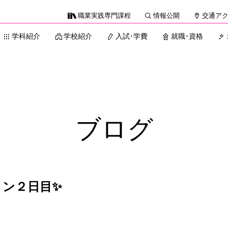
職業実践専門課程
情報公開
交通ア
学科紹介
学校紹介
入試・学費
就職・資格
ブログ
ョン２日目✨