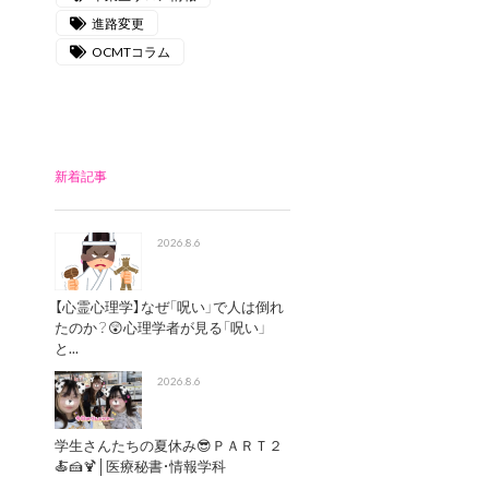
進路変更
OCMTコラム
新着記事
2026.8.6
【心霊心理学】なぜ「呪い」で人は倒れ
たのか？😲心理学者が見る「呪い」
と...
2026.8.6
学生さんたちの夏休み😎ＰＡＲＴ２
🍝🍰🍹│医療秘書・情報学科