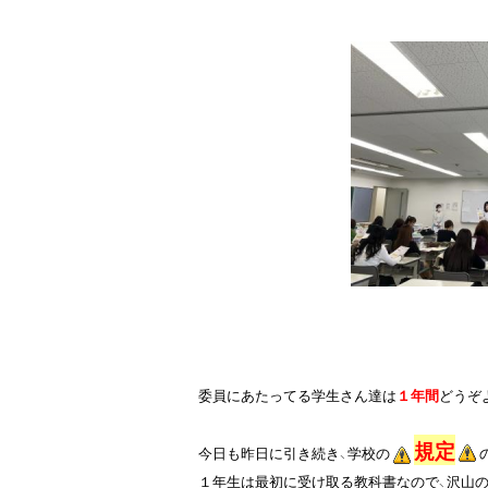
委員にあたってる学生さん達は
１年間
どうぞ
規定
今日も昨日に引き続き、学校の
１
年生は最初に受け取る教科書なので、沢山