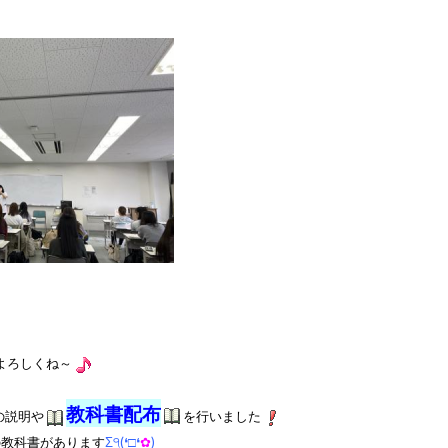
よろしくね
～
教科書配布
の説明や
を行いました
の教科書があります
Σ੧(❛□❛
✿
)