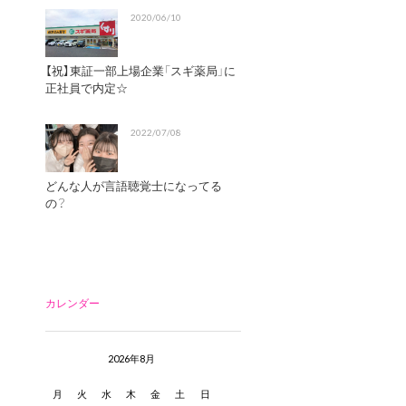
2020/06/10
【祝】東証一部上場企業「スギ薬局」に
正社員で内定☆
2022/07/08
どんな人が言語聴覚士になってる
の？
カレンダー
2026年8月
月
火
水
木
金
土
日