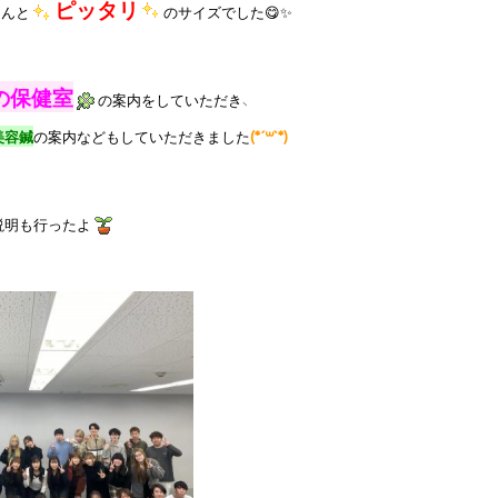
ピッタリ
なんと
のサイズでした😋✨

の保健室
の案内をしていただき、

美容鍼
の案内などもしていただきました
(*´꒳`*)
説明も行ったよ