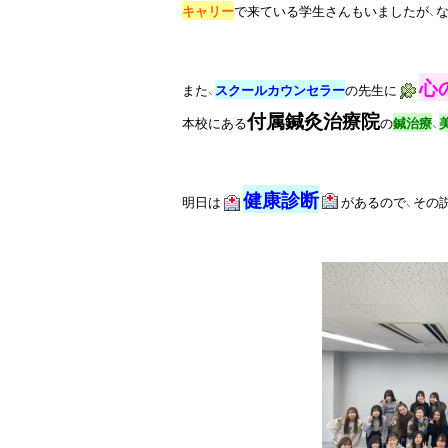
キャリー
で来ている学生さんもいましたが、
心
また、
スクールカウンセラー
の先生に
付属鍼灸治療院
本校にある
の
鍼治療
、
健康診断
明日は
があるので、その