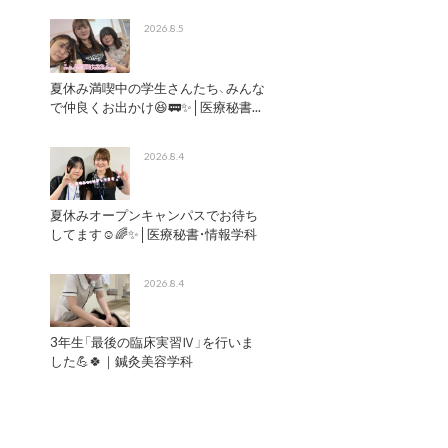
2026.8.5
夏休み満喫中の学生さんたち、みんな
で仲良くお出かけ😆🚃✨│医療秘書...
2026.8.4
夏休みオープンキャンパスでお待ち
してます☺️🌈✨│医療秘書・情報学科
2026.8.4
3年生「最後の臨床実習Ⅳ」を行いま
した💪🍀｜鍼灸美容学科