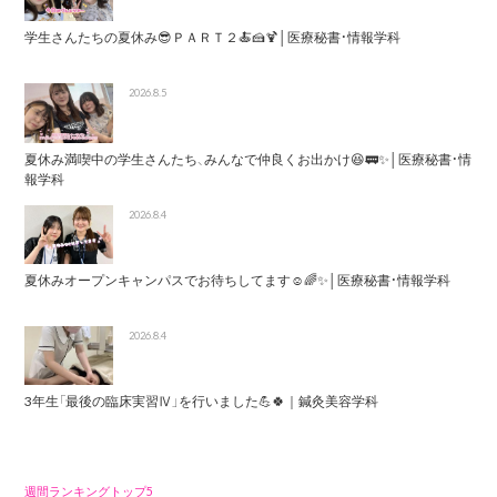
学生さんたちの夏休み😎ＰＡＲＴ２🍝🍰🍹│医療秘書・情報学科
2026.8.5
夏休み満喫中の学生さんたち、みんなで仲良くお出かけ😆🚃✨│医療秘書・情
報学科
2026.8.4
夏休みオープンキャンパスでお待ちしてます☺️🌈✨│医療秘書・情報学科
2026.8.4
3年生「最後の臨床実習Ⅳ」を行いました💪🍀｜鍼灸美容学科
週間ランキングトップ5