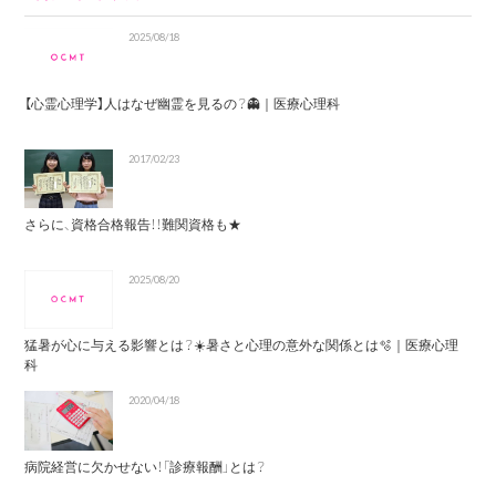
2025/08/18
【心霊心理学】人はなぜ幽霊を見るの？👻｜医療心理科
2017/02/23
さらに、資格合格報告！！難関資格も★
2025/08/20
猛暑が心に与える影響とは？☀️暑さと心理の意外な関係とは🫧｜医療心理
科
2020/04/18
病院経営に欠かせない！「診療報酬」とは？