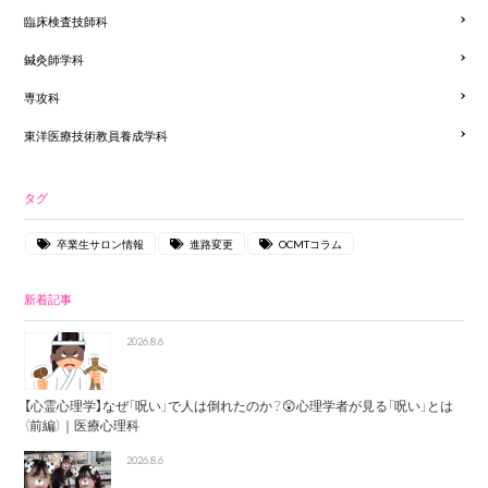
臨床検査技師科
鍼灸師学科
専攻科
東洋医療技術教員養成学科
タグ
卒業生サロン情報
進路変更
OCMTコラム
新着記事
2026.8.6
【心霊心理学】なぜ「呪い」で人は倒れたのか？😲心理学者が見る「呪い」とは
（前編）｜医療心理科
2026.8.6