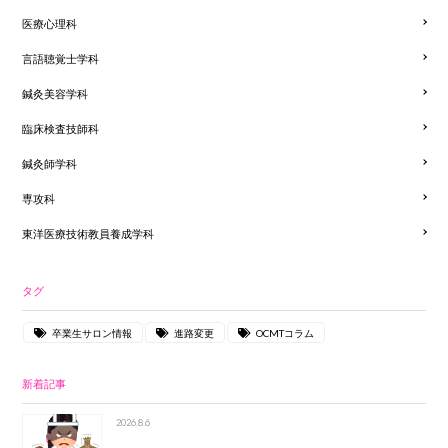
医療心理科
言語聴覚士学科
鍼灸美容学科
臨床検査技師科
鍼灸師学科
専攻科
東洋医療技術教員養成学科
タグ
卒業生サロン情報
進路変更
OCMTコラム
新着記事
2026.8.6