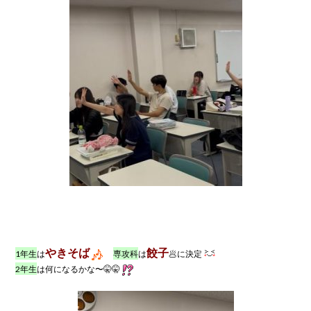
やきそば
餃子
1年生
は
専攻科
は
🥟に決定
2年生
は何になるかな〜🤫🤫