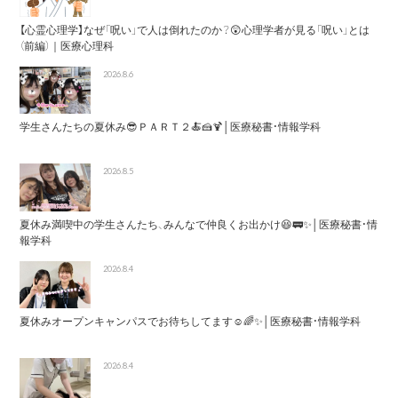
【心霊心理学】なぜ「呪い」で人は倒れたのか？😲心理学者が見る「呪い」とは
（前編）｜医療心理科
2026.8.6
学生さんたちの夏休み😎ＰＡＲＴ２🍝🍰🍹│医療秘書・情報学科
2026.8.5
夏休み満喫中の学生さんたち、みんなで仲良くお出かけ😆🚃✨│医療秘書・情
報学科
2026.8.4
夏休みオープンキャンパスでお待ちしてます☺️🌈✨│医療秘書・情報学科
2026.8.4