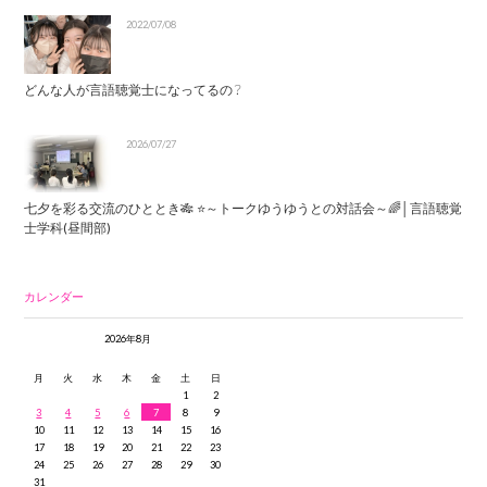
2022/07/08
どんな人が言語聴覚士になってるの？
2026/07/27
七夕を彩る交流のひととき🎋 ⭐～トークゆうゆうとの対話会～🌈│言語聴覚
士学科(昼間部)
カレンダー
2026年8月
月
火
水
木
金
土
日
1
2
3
4
5
6
7
8
9
10
11
12
13
14
15
16
17
18
19
20
21
22
23
24
25
26
27
28
29
30
31