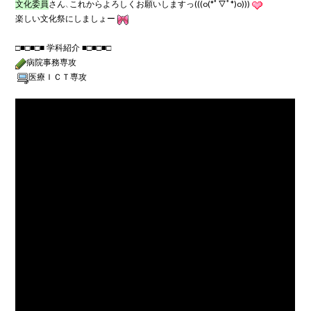
文化委員
さん、これから
よろしくお願いしますっ
(((o(*ﾟ▽ﾟ*)o)))
楽しい文化祭にしましょー
病院事務専攻
医療ＩＣＴ専攻