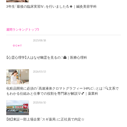
3年生「最後の臨床実習Ⅳ」を行いました💪🍀｜鍼灸美容学科
週間ランキングトップ5
2025/08/18
【心霊心理学】人はなぜ幽霊を見るの？👻｜医療心理科
2026/05/15
化粧品開発に必須の「高速液体クロマトグラフィー（HPLC）」とは？🔍文系で
もわかる仕組みと仕事での役割を専門家が解説💡💕｜薬業科
2020/06/10
【祝】東証一部上場企業「スギ薬局」に正社員で内定☆