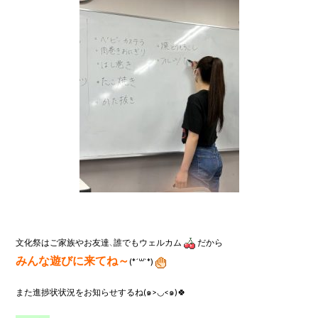
文化祭はご家族やお友達、誰でもウェルカム
みんな遊びに来てね～
(*´꒳`*)
また進捗状状況をお知らせするね(๑>◡<๑)🍀
