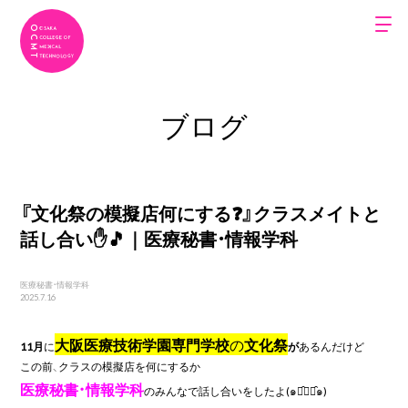
ブログ
『文化祭の模擬店何にする❓』クラスメイトと
話し合い✋🎵｜医療秘書・情報学科
医療秘書・情報学科
2025.7.16
大阪医療技術学園専門学校
の
文化祭
11月
に
が
あるんだけど

医療秘書・情報学科
のみんなで話し合いをしたよ(๑･̑◡･̑๑)
