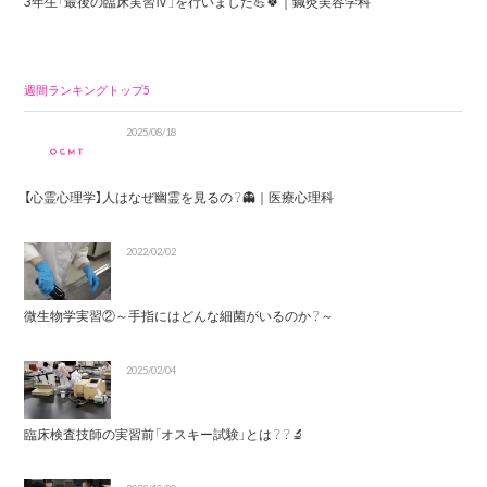
3年生「最後の臨床実習Ⅳ」を行いました💪🍀｜鍼灸美容学科
週間ランキングトップ5
2025/08/18
【心霊心理学】人はなぜ幽霊を見るの？👻｜医療心理科
2022/02/02
微生物学実習②～手指にはどんな細菌がいるのか？～
2025/02/04
臨床検査技師の実習前「オスキー試験」とは？？🔬