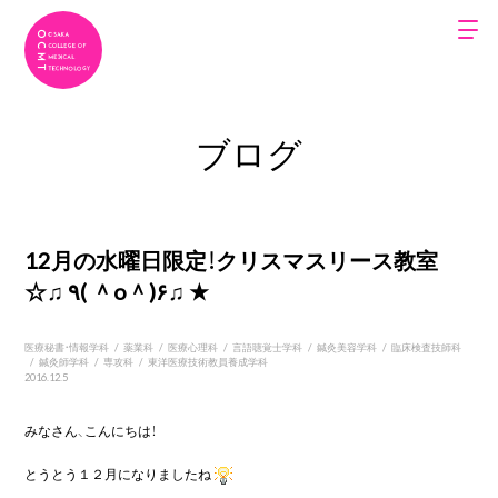
ブログ
12月の水曜日限定！クリスマスリース教室
☆♫ ٩( ＾o＾)۶♫ ★
医療秘書・情報学科
/
薬業科
/
医療心理科
/
言語聴覚士学科
/
鍼灸美容学科
/
臨床検査技師科
/
鍼灸師学科
/
専攻科
/
東洋医療技術教員養成学科
2016.12.5
みなさん、こんにちは！
とうとう１２月になりましたね