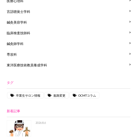
医療心理科
言語聴覚士学科
鍼灸美容学科
臨床検査技師科
鍼灸師学科
専攻科
東洋医療技術教員養成学科
タグ
卒業生サロン情報
進路変更
OCMTコラム
新着記事
2026.8.6