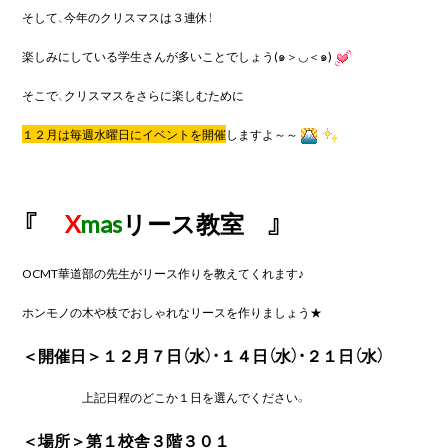
そして、今年のクリスマスは３連休！
楽しみにしている学生さんが多いことでしょう(๑＞◡＜๑)
そこで、クリスマスをさらに楽しむために
１２月は毎週水曜日にイベントを開催
しますよ～～
『
X
mas
リース
教室 』
OCMT華道部の先生がリース作りを教えてくれます♪
ホンモノの木や枝でおしゃれなリースを作りましょう★
＜開催日＞１２月７日（水）・１４日（水）・２１日（水）
上記日程のどこか１日を選んでください。
＜場所＞第１校舎３階３０１