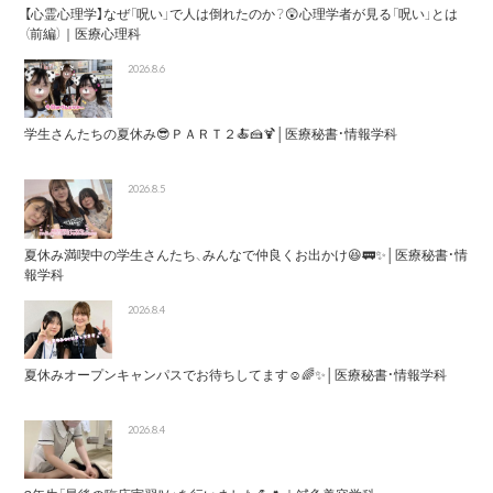
【心霊心理学】なぜ「呪い」で人は倒れたのか？😲心理学者が見る「呪い」とは
（前編）｜医療心理科
2026.8.6
学生さんたちの夏休み😎ＰＡＲＴ２🍝🍰🍹│医療秘書・情報学科
2026.8.5
夏休み満喫中の学生さんたち、みんなで仲良くお出かけ😆🚃✨│医療秘書・情
報学科
2026.8.4
夏休みオープンキャンパスでお待ちしてます☺️🌈✨│医療秘書・情報学科
2026.8.4