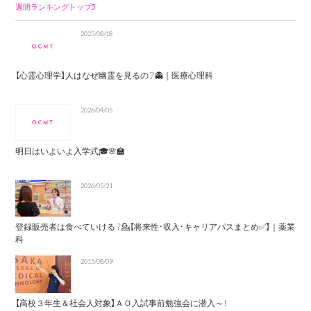
週間ランキングトップ5
2025/08/18
【心霊心理学】人はなぜ幽霊を見るの？👻｜医療心理科
2026/04/05
明日はいよいよ入学式🎓🌸🏫
2026/05/21
登録販売者は食べていける？💁【将来性・収入・キャリアパスまとめ✅】｜薬業
科
2015/08/09
【高校３年生＆社会人対象】ＡＯ入試事前勉強会に潜入～！