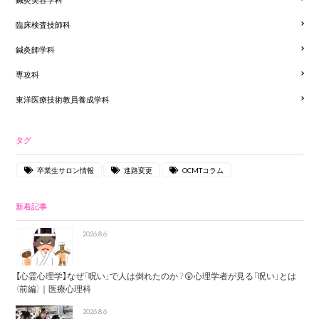
臨床検査技師科
鍼灸師学科
専攻科
東洋医療技術教員養成学科
タグ
卒業生サロン情報
進路変更
OCMTコラム
新着記事
2026.8.6
【心霊心理学】なぜ「呪い」で人は倒れたのか？😲心理学者が見る「呪い」とは
（前編）｜医療心理科
2026.8.6