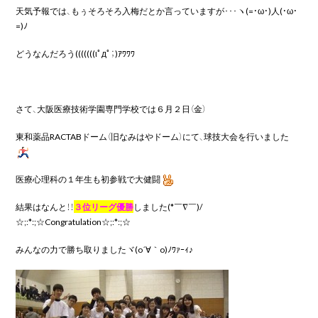
天気予報では、もぅそろそろ入梅だとか言っていますが･･･ヽ(=・ω・)人(・ω・
=)ﾉ
どうなんだろう(((((((ιﾟдﾟ；)ｱﾜﾜﾜ
さて、大阪医療技術学園専門学校では６月２日（金）
東和薬品RACTABドーム（旧なみはやドーム）にて、球技大会を行いました
医療心理科の１年生も初参戦で大健闘
結果はなんと！！
３位リーグ優勝
しました(*￣∇￣)/
☆;:*:;☆Congratulation☆;:*:;☆
みんなの力で勝ち取りましたヾ(o´∀｀o)ﾉﾜｧｰｨ♪