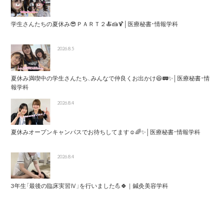
学生さんたちの夏休み😎ＰＡＲＴ２🍝🍰🍹│医療秘書・情報学科
2026.8.5
夏休み満喫中の学生さんたち、みんなで仲良くお出かけ😆🚃✨│医療秘書・情
報学科
2026.8.4
夏休みオープンキャンパスでお待ちしてます☺️🌈✨│医療秘書・情報学科
2026.8.4
3年生「最後の臨床実習Ⅳ」を行いました💪🍀｜鍼灸美容学科