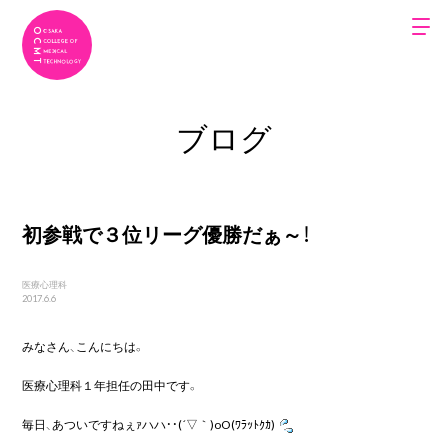
ブログ
初参戦で３位リーグ優勝だぁ～！
医療心理科
2017.6.6
みなさん、こんにちは。
医療心理科１年担任の田中です。
毎日、あついですねぇｧハハ・・(´▽｀)oO(ﾜﾗｯﾄｸｶ)