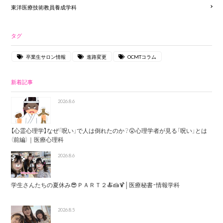
東洋医療技術教員養成学科
タグ
卒業生サロン情報
進路変更
OCMTコラム
新着記事
2026.8.6
【心霊心理学】なぜ「呪い」で人は倒れたのか？😲心理学者が見る「呪い」とは
（前編）｜医療心理科
2026.8.6
学生さんたちの夏休み😎ＰＡＲＴ２🍝🍰🍹│医療秘書・情報学科
2026.8.5