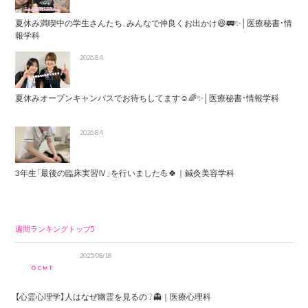
夏休み満喫中の学生さんたち、みんなで仲良くお出かけ😆🚃✨│医療秘書・情
報学科
2026.8.4
夏休みオープンキャンパスでお待ちしてます☺️🌈✨│医療秘書・情報学科
2026.8.4
3年生「最後の臨床実習Ⅳ」を行いました💪🍀｜鍼灸美容学科
週間ランキングトップ5
2025/08/18
【心霊心理学】人はなぜ幽霊を見るの？👻｜医療心理科