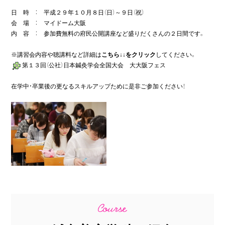
日　時　：　平成２９年１０月８日（日）～９日（祝）

会　場　：　マイドーム大阪

内　容　：　参加費無料の府民公開講座など盛りだくさんの２日間です。

※講習会内容や聴講料など詳細は
こちら↓↓をクリック
第１３回（公社）日本鍼灸学会全国大会　大大阪フェス
在学中・卒業後の更なるスキルアップために是非ご参加ください！
