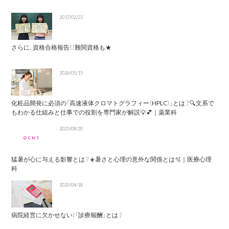
2017/02/23
さらに、資格合格報告！！難関資格も★
2026/05/15
化粧品開発に必須の「高速液体クロマトグラフィー（HPLC）」とは？🔍文系で
もわかる仕組みと仕事での役割を専門家が解説💡💕｜薬業科
2025/08/20
猛暑が心に与える影響とは？☀️暑さと心理の意外な関係とは🫧｜医療心理
科
2020/04/18
病院経営に欠かせない！「診療報酬」とは？