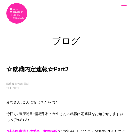
ブログ
☆就職内定速報☆Part2
医療秘書・情報学科
2018.10.26
みなさん、こんにちはヾ(*･ω･*)ﾉ
今回も、医療秘書・情報学科の学生さんの就職内定速報をお知らせしますね
っヾ(´^ω^)ノ♪
“社会医療法人信愛会 交野病院”
に内定をいただくことが出来たTさんです