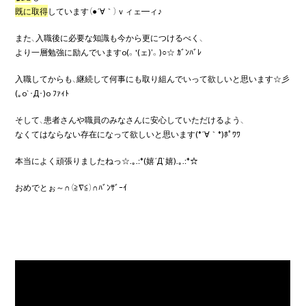
既に取得
しています（●´∀｀）ｖィェ━ィ♪
また、入職後に必要な知識も今から更につけるべく、
より一層勉強に励んでいますo(。'(ェ)’。)○☆ ｶﾞﾝﾊﾞﾚ
入職してからも、継続して何事にも取り組んでいって欲しいと思います☆彡
(｡o`･Д･)o ﾌｧｨﾄ
そして、患者さんや職員のみなさんに安心していただけるよう、
なくてはならない存在になって欲しいと思います(*´∀｀*)ﾎﾟﾜﾜ
本当によく頑張りましたねっ☆.｡.:*(嬉´Д`嬉).｡.:*☆
おめでとぉ～∩（≧∇≦）∩ﾊﾞﾝｻﾞｰｲ