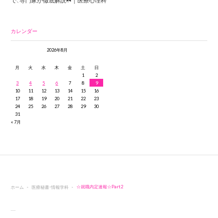
で、専門家が徹底解説☘️｜医療心理科
カレンダー
2026年8月
月
火
水
木
金
土
日
1
2
3
4
5
6
7
8
9
10
11
12
13
14
15
16
17
18
19
20
21
22
23
24
25
26
27
28
29
30
31
« 7月
ホーム
医療秘書・情報学科
☆就職内定速報☆Part2