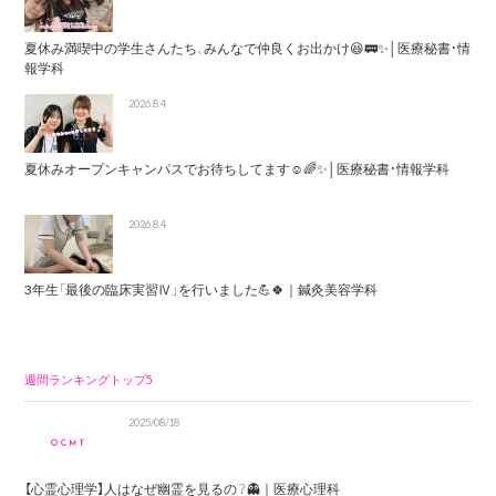
夏休み満喫中の学生さんたち、みんなで仲良くお出かけ😆🚃✨│医療秘書・情
報学科
2026.8.4
夏休みオープンキャンパスでお待ちしてます☺️🌈✨│医療秘書・情報学科
2026.8.4
3年生「最後の臨床実習Ⅳ」を行いました💪🍀｜鍼灸美容学科
週間ランキングトップ5
2025/08/18
【心霊心理学】人はなぜ幽霊を見るの？👻｜医療心理科