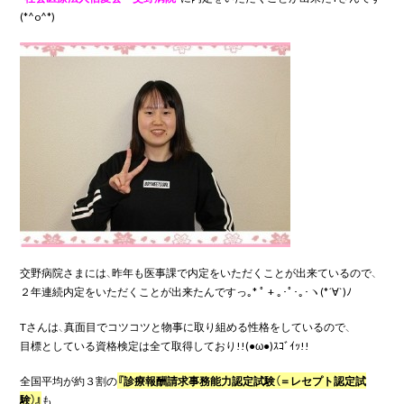
(*^o^*)
交野病院さまには、昨年も医事課で内定をいただくことが出来ているので、
２年連続内定をいただくことが出来たんですっ｡* ﾟ + ｡･ﾟ･｡･ヽ(*´∀`)ﾉ
Tさんは、真面目でコツコツと物事に取り組める性格をしているので、
目標としている資格検定は全て取得しており!!(●ω●)ｽｺﾞｲｯ!!
全国平均が約３割の
『診療報酬請求事務能力認定試験（＝レセプト認定試
験）』
も