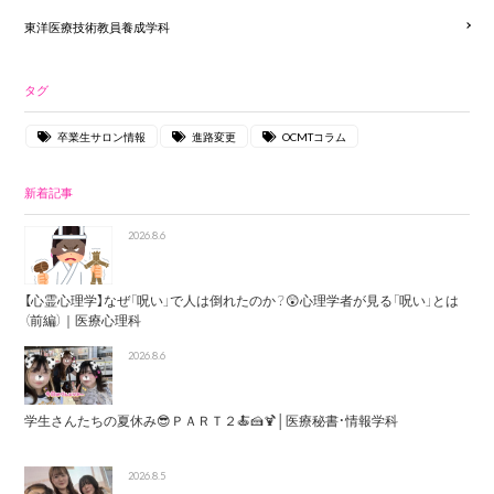
東洋医療技術教員養成学科
タグ
卒業生サロン情報
進路変更
OCMTコラム
新着記事
2026.8.6
【心霊心理学】なぜ「呪い」で人は倒れたのか？😲心理学者が見る「呪い」とは
（前編）｜医療心理科
2026.8.6
学生さんたちの夏休み😎ＰＡＲＴ２🍝🍰🍹│医療秘書・情報学科
2026.8.5