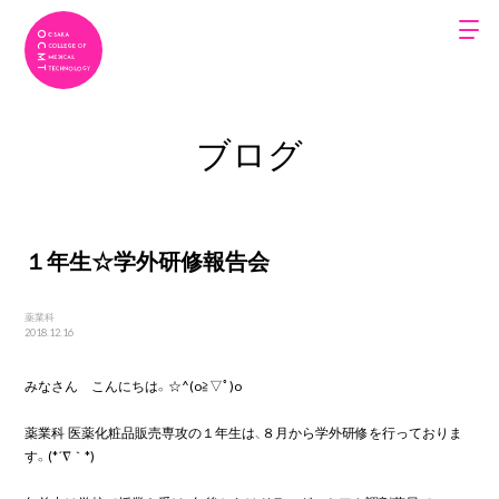
ブログ
１年生☆学外研修報告会
薬業科
2018.12.16
みなさん　こんにちは。☆^(o≧▽ﾟ)o

薬業科 医薬化粧品販売専攻の１年生は、８月から学外研修を行っておりま
す。(*´∇｀*)
