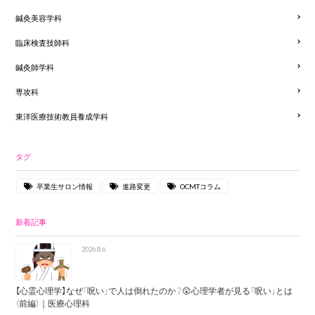
鍼灸美容学科
臨床検査技師科
鍼灸師学科
専攻科
東洋医療技術教員養成学科
タグ
卒業生サロン情報
進路変更
OCMTコラム
新着記事
2026.8.6
【心霊心理学】なぜ「呪い」で人は倒れたのか？😲心理学者が見る「呪い」とは
（前編）｜医療心理科