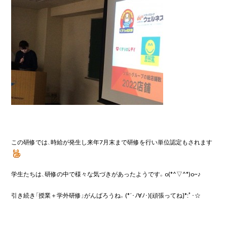
この研修では、時給が発生し来年7月末まで研修を行い単位認定もされます
学生たちは、研修の中で様々な気づきがあったようです。o(*^▽^*)o~♪

引き続き「授業＋学外研修」がんばろうね。(*´･ﾉ∀ﾉ･){頑張ってね}*:ﾟ･☆
