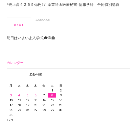
「売上高４２５５億円！？」薬業科＆医療秘書・情報学科 合同特別講義
2026/04/05
明日はいよいよ入学式🎓🌸🏫
カレンダー
2026年8月
月
火
水
木
金
土
日
1
2
3
4
5
6
7
8
9
10
11
12
13
14
15
16
17
18
19
20
21
22
23
24
25
26
27
28
29
30
31
« 7月