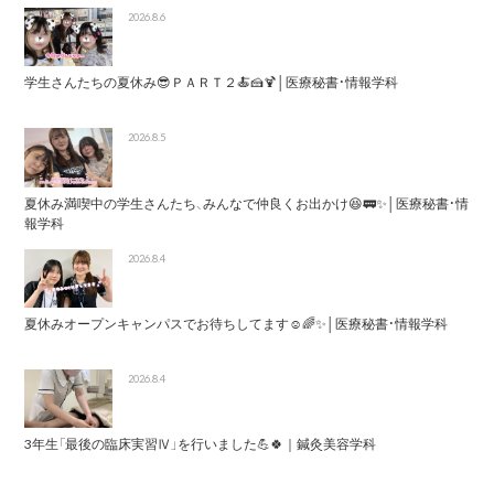
2026.8.6
学生さんたちの夏休み😎ＰＡＲＴ２🍝🍰🍹│医療秘書・情報学科
2026.8.5
夏休み満喫中の学生さんたち、みんなで仲良くお出かけ😆🚃✨│医療秘書・情
報学科
2026.8.4
夏休みオープンキャンパスでお待ちしてます☺️🌈✨│医療秘書・情報学科
2026.8.4
3年生「最後の臨床実習Ⅳ」を行いました💪🍀｜鍼灸美容学科