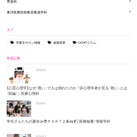
専攻科
東洋医療技術教員養成学科
タグ
卒業生サロン情報
進路変更
OCMTコラム
新着記事
2026.8.6
【心霊心理学】なぜ「呪い」で人は倒れたのか？😲心理学者が見る「呪い」とは
（前編）｜医療心理科
2026.8.6
学生さんたちの夏休み😎ＰＡＲＴ２🍝🍰🍹│医療秘書・情報学科
2026.8.5