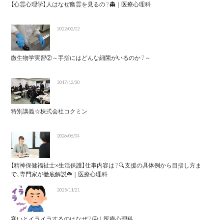
【心霊心理学】人はなぜ幽霊を見るの？👻｜医療心理科
2022/02/02
微生物学実習②～手指にはどんな細菌がいるのか？～
2017/12/30
特別講義☆株式会社コクミン
2026/06/04
【精神保健福祉士×生活保護】仕事内容は？🔍支援の具体例から目指し方ま
で、専門家が徹底解説☘️｜医療心理科
2025/11/21
寒いとイライラするのはなぜ？🥶｜医療心理科