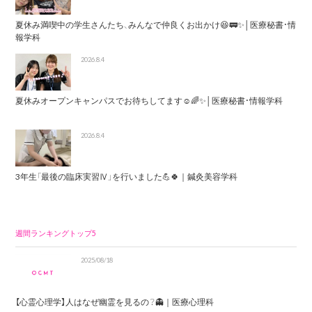
夏休み満喫中の学生さんたち、みんなで仲良くお出かけ😆🚃✨│医療秘書・情
報学科
2026.8.4
夏休みオープンキャンパスでお待ちしてます☺️🌈✨│医療秘書・情報学科
2026.8.4
3年生「最後の臨床実習Ⅳ」を行いました💪🍀｜鍼灸美容学科
週間ランキングトップ5
2025/08/18
【心霊心理学】人はなぜ幽霊を見るの？👻｜医療心理科