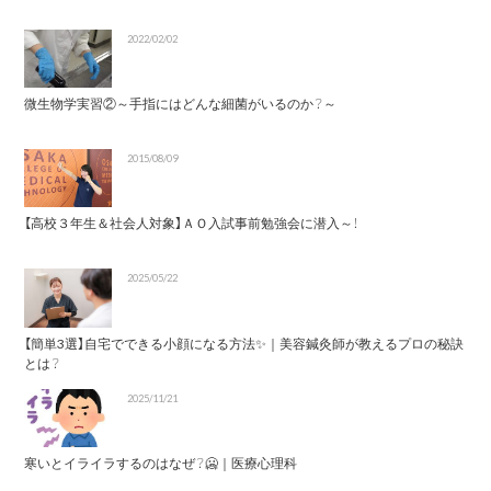
2022/02/02
微生物学実習②～手指にはどんな細菌がいるのか？～
2015/08/09
【高校３年生＆社会人対象】ＡＯ入試事前勉強会に潜入～！
2025/05/22
【簡単3選】自宅でできる小顔になる方法✨｜美容鍼灸師が教えるプロの秘訣
とは？
2025/11/21
寒いとイライラするのはなぜ？🥶｜医療心理科