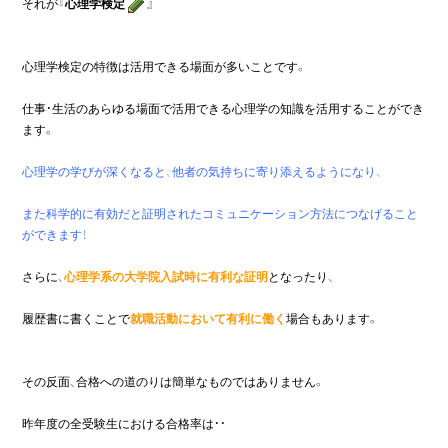
それが『
心理学検定
心理学検定の特徴は活用できる場面が多いことです。
仕事・生活のあらゆる場面で活用できる心理学の知識を活用することができ
ます。
心理学の学びが深くなると、他者の気持ちに寄り添えるようになり、

また科学的に有効だと証明されたコミュニケーション方法につなげること
ができます！
さらに、
心理学系の大学院入試時に有利な証明
となったり、

履歴書に書くことで
就職活動において有利に働く
場合もあります。
その反面、合格への道のりは簡単なものではありません。
昨年度の全受験生における合格率は・・