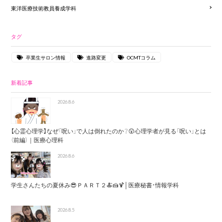
東洋医療技術教員養成学科
タグ
卒業生サロン情報
進路変更
OCMTコラム
新着記事
2026.8.6
【心霊心理学】なぜ「呪い」で人は倒れたのか？😲心理学者が見る「呪い」とは
（前編）｜医療心理科
2026.8.6
学生さんたちの夏休み😎ＰＡＲＴ２🍝🍰🍹│医療秘書・情報学科
2026.8.5