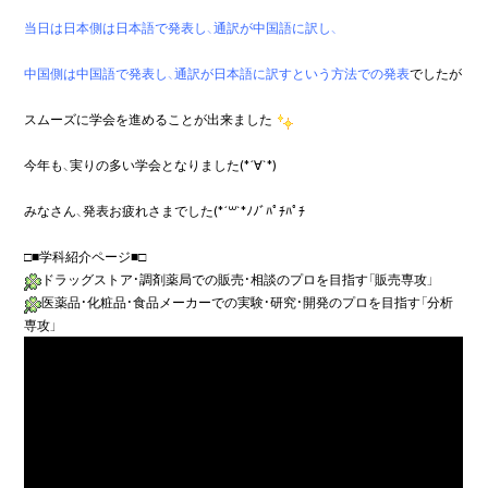
当日は日本側は日本語で発表し、通訳が中国語に訳し、

中国側は中国語で発表し、通訳が日本語に訳すという方法での発表
でしたが

スムーズに学会を進めることが出来ました
今年も、実りの多い学会となりました(*´∀`*)

みなさん、発表お疲れさまでした(*´꒳`*ﾉﾉﾞﾊﾟﾁﾊﾟﾁ

ドラッグストア・調剤薬局での販売・相談のプロを目指す
「販売専攻」
医薬品・化粧品・食品メーカーでの実験・研究・開発のプロを目指す
「分析
専攻」