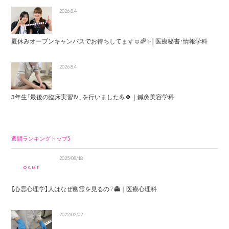
2026.8.4
夏休みオープンキャンパスでお待ちしてます☺️🌈✨│医療秘書・情報学科
2026.8.4
3年生「最後の臨床実習Ⅳ」を行いました💪🍀｜鍼灸美容学科
週間ランキングトップ5
2025/08/18
【心霊心理学】人はなぜ幽霊を見るの？👻｜医療心理科
2022/02/02