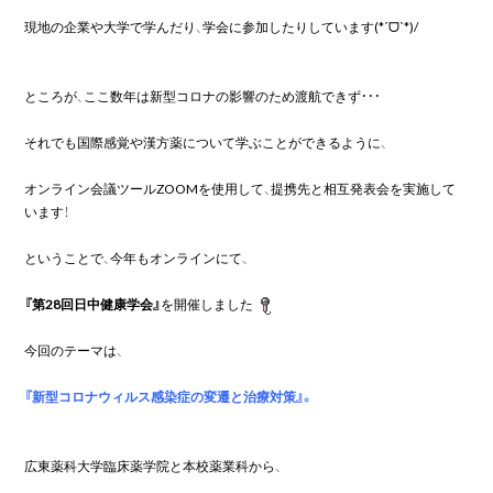
現地の企業や大学で学んだり、学会に参加したりしています(*ˊᗜˋ*)/

ところが、ここ数年は新型コロナの影響のため渡航できず・・・

それでも国際感覚や漢方薬について学ぶことができるように、

オンライン会議ツールZOOMを使用して、提携先と相互発表会を実施して
います！

ということで、今年もオンラインにて、

『第28回日中健康学会』
を開催しました
今回のテーマは、

広東薬科大学臨床薬学院と本校薬業科から、
