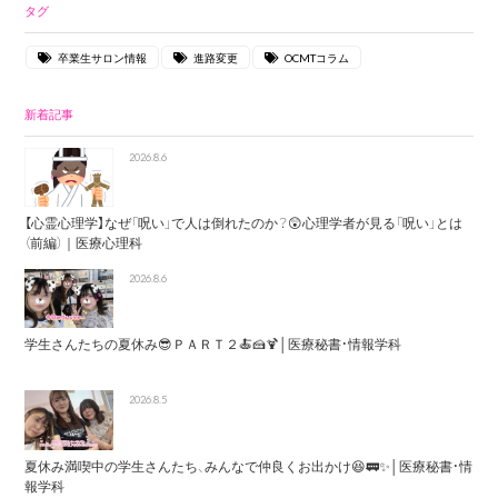
タグ
卒業生サロン情報
進路変更
OCMTコラム
新着記事
2026.8.6
【心霊心理学】なぜ「呪い」で人は倒れたのか？😲心理学者が見る「呪い」とは
（前編）｜医療心理科
2026.8.6
学生さんたちの夏休み😎ＰＡＲＴ２🍝🍰🍹│医療秘書・情報学科
2026.8.5
夏休み満喫中の学生さんたち、みんなで仲良くお出かけ😆🚃✨│医療秘書・情
報学科