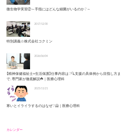
微生物学実習②～手指にはどんな細菌がいるのか？～
2017/12/30
特別講義☆株式会社コクミン
2026/06/04
【精神保健福祉士×生活保護】仕事内容は？🔍支援の具体例から目指し方ま
で、専門家が徹底解説☘️｜医療心理科
2025/11/21
寒いとイライラするのはなぜ？🥶｜医療心理科
カレンダー