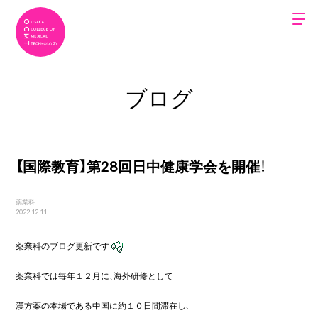
ブログ
【国際教育】第28回日中健康学会を開催！
薬業科
2022.12.11
薬業科のブログ更新です
薬業科では毎年１２月に、海外研修として

漢方薬の本場である中国に約１０日間滞在し、
