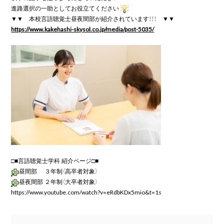
進路選択の一助としてお役立てください
https://www.kakehashi-skysol.co.jp/media/post-5035/
昼間部　 ３年制（高卒者対象）
昼夜間部 ２年制（大卒者対象）