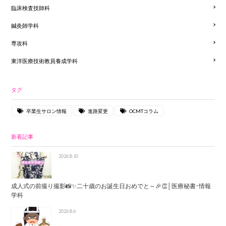
臨床検査技師科
鍼灸師学科
専攻科
東洋医療技術教員養成学科
タグ
卒業生サロン情報
進路変更
OCMTコラム
新着記事
2026.8.10
成人式の前撮り撮影📸✨二十歳のお誕生日おめでと～🎉👏│医療秘書・情報
学科
2026.8.6