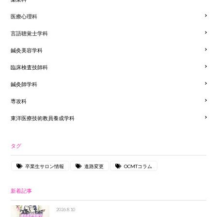
医療心理科
言語聴覚士学科
鍼灸美容学科
臨床検査技師科
鍼灸師学科
専攻科
東洋医療技術教員養成学科
タグ
卒業生サロン情報
進路変更
OCMTコラム
新着記事
2026.8.10