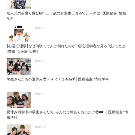
成人式の前撮り撮影📸✨二十歳のお誕生日おめでと～🎉👏│医療秘書・情報
学科
2026.8.6
【心霊心理学】なぜ「呪い」で人は倒れたのか？😲心理学者が見る「呪い」とは
（前編）｜医療心理科
2026.8.6
学生さんたちの夏休み😎ＰＡＲＴ２🍝🍰🍹│医療秘書・情報学科
2026.8.5
夏休み満喫中の学生さんたち、みんなで仲良くお出かけ😆🚃✨│医療秘書・情
報学科
2026.8.4