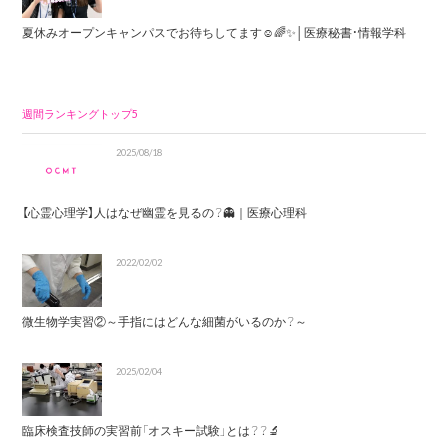
夏休みオープンキャンパスでお待ちしてます☺️🌈✨│医療秘書・情報学科
週間ランキングトップ5
2025/08/18
【心霊心理学】人はなぜ幽霊を見るの？👻｜医療心理科
2022/02/02
微生物学実習②～手指にはどんな細菌がいるのか？～
2025/02/04
臨床検査技師の実習前「オスキー試験」とは？？🔬