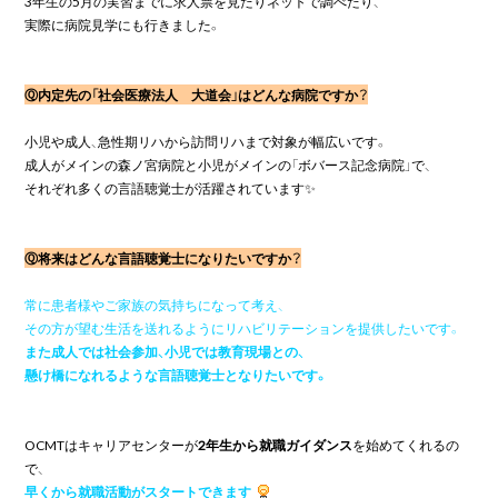
3
年生の
5
月の実習までに求人票を見たりネットで調べたり、

実際に病院見学にも行きました。

Ⓠ内定先の「社会医療法人　大道会」はどんな病院ですか？
小児や成人、急性期リハから訪問リハまで対象が幅広いです。

成人がメインの森ノ宮病院と小児がメインの「ボバース記念病院」で、

それぞれ多くの言語聴覚士が活躍されています✨

Ⓠ
将来はどんな言語聴覚士になりたいですか？
常に患者様やご家族の気持ちになって考え、
その方が望む生活を送れるようにリハビリテーションを提供したいです。
また成人では社会参加、小児では教育現場との、
懸け橋になれるような言語聴覚士となりたいです。
OCMT
はキャリアセンターが
2年生から就職ガイダンス
を始めてくれるの
早くから就職活動がスタートできます