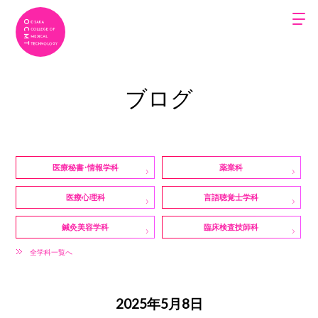
ブログ
医療秘書・情報学科
薬業科
医療心理科
言語聴覚士学科
鍼灸美容学科
臨床検査技師科
全学科一覧へ
2025年5月8日