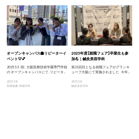
オープンキャンパス🏫リピーターイ
2025年度【就職フェア】卒業生も参
ベント💡💕
加💪｜鍼灸美容学科
2025.5.5（祝） 大阪医療技術学園専門学校
第21回目となる就職フェアがグランキ
の オープンキャンパスにて、リピータ...
ューブ大阪にて実施されました 今年...
2025.5.8
2025.5.8
医療秘書・情報学科
鍼灸美容学科