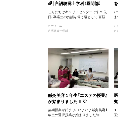
🌈│言語聴覚士学科（昼間部）
を
こんにちはキャリアセンターです☺️ 先
い
日、卒業生のお話を伺う場として 言語...
ま
2025.10.26
202
言語聴覚士学科
言
鍼灸美容１年生『エステの授業』
医
が始まりました💆‍♀️🤍
究
後期授業が始まり、 いよいよ鍼灸美容1
１
年生の選択授業が始まりました！🎀 ...
医