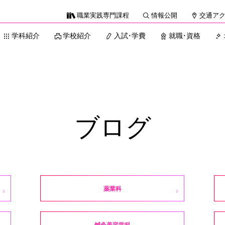
職業実践専門課程
情報公開
交通ア
学科紹介
学校紹介
入試・学費
就職・資格
ブログ
薬業科
鍼灸美容学科