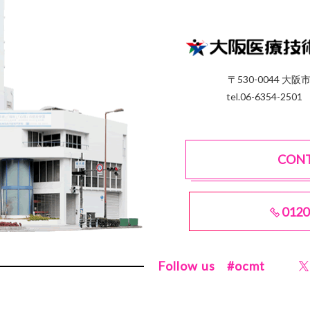
〒530-0044 大阪
tel.06-6354-2501
CON
0120
Follow us
#ocmt