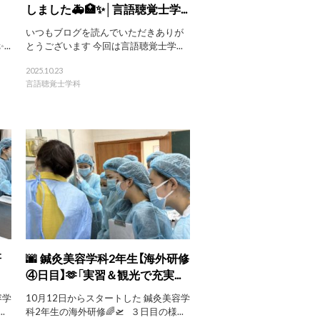
しました🚑🏥✨│言語聴覚士学...
いつもブログを読んでいただきありが
..
とうございます 今回は言語聴覚士学...
2025.10.23
言語聴覚士学科
研
🌆 鍼灸美容学科2年生【海外研修
④日目】🫶「実習＆観光で充実...
容学
10月12日からスタートした 鍼灸美容学
.
科2年生の海外研修🌈🛫 ３日目の様...