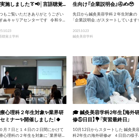
実施しました👔📢│言語聴覚...
生向け『企業説明会』④✍️🥹
つもご覧いただきありがとうござい
先日から鍼灸美容学科２年生対象の
す🙏キャリアセンターです 令和９...
「企業説明会」がスタートしています✨.
5.10.23
2025.10.23
語聴覚士学科
鍼灸美容学科
療心理科２年生対象✨業界研
🎓 鍼灸美容学科2年生【海外
セミナー✨開催しました！🍀
修⑤日目】💐「実習最終日」
０月７日と１４日の２日間にかけて
10月12日からスタートした 鍼灸美
療心理科の２年生を対象に「業界研...
科2年生の海外研修🌿 ４日目の様子..