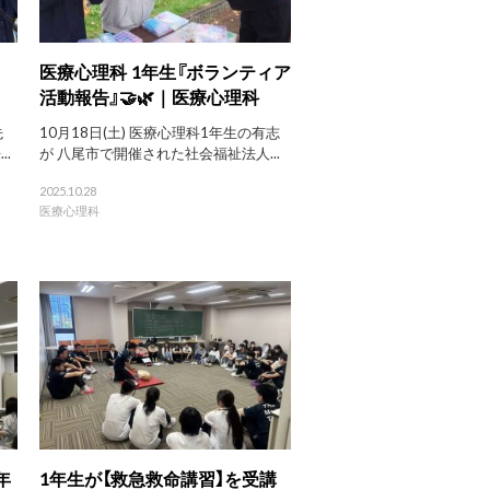
│
医療心理科 1年生『ボランティア
活動報告』🤝🌿｜医療心理科
先
10月18日(土) 医療心理科1年生の有志
.
が 八尾市で開催された社会福祉法人...
2025.10.28
医療心理科
年
1年生が【救急救命講習】を受講