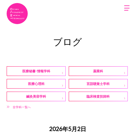
ブログ
医療秘書・情報学科
薬業科
医療心理科
言語聴覚士学科
鍼灸美容学科
臨床検査技師科
全学科一覧へ
2026年5月2日