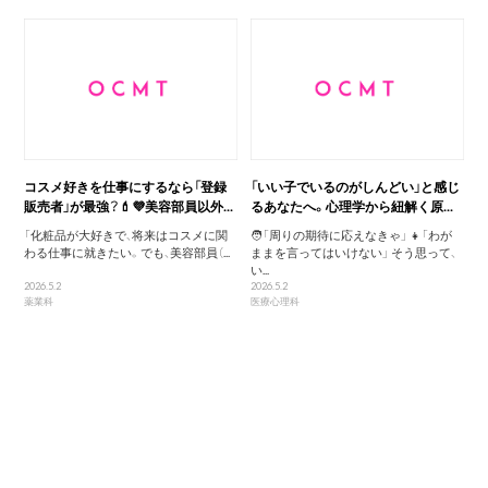
コスメ好きを仕事にするなら「登録
「いい子でいるのがしんどい」と感じ
販売者」が最強？💄💜美容部員以外...
るあなたへ。心理学から紐解く原...
「化粧品が大好きで、将来はコスメに関
🧑「周りの期待に応えなきゃ」 👧「わが
わる仕事に就きたい。でも、美容部員（...
ままを言ってはいけない」 そう思って、
い...
2026.5.2
2026.5.2
薬業科
医療心理科