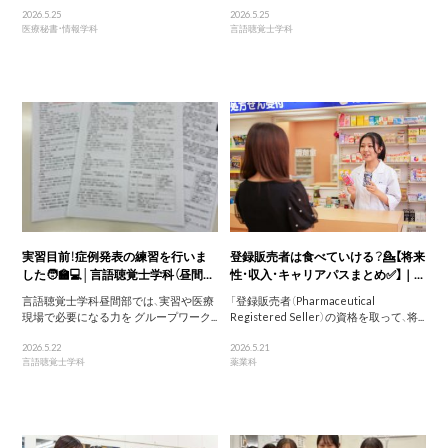
2026.5.25
2026.5.25
医療秘書・情報学科
言語聴覚士学科
実習目前！症例発表の練習を行いま
登録販売者は食べていける？💁【将来
した🧑‍🏫💻│言語聴覚士学科（昼間...
性・収入・キャリアパスまとめ✅】｜...
言語聴覚士学科昼間部では、実習や医療
「登録販売者（Pharmaceutical
現場で必要になる力を グループワーク...
Registered Seller）の資格を取って、将...
2026.5.22
2026.5.21
言語聴覚士学科
薬業科