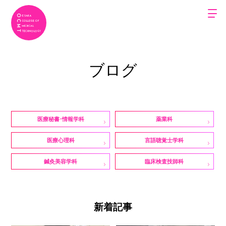
ブログ
医療秘書・情報学科
薬業科
医療心理科
言語聴覚士学科
鍼灸美容学科
臨床検査技師科
新着記事