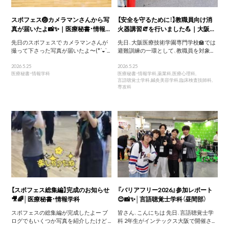
スポフェス🏐カメラマンさんから写
【安全を守るために！】教職員向け消
真が届いたよ📸✨｜医療秘書・情報...
火器講習🧯を行いました💪｜大阪...
先日のスポフェスで カメラマンさんが
先日、大阪医療技術学園専門学校🏫では
撮って下さった写真が届いたよ〜(*´◒`...
避難訓練の一環として、教職員を対象...
2026.5.25
2026.5.25
医療秘書・情報学科
医療秘書・情報学科
,
薬業科
,
医療心理科
,
言語聴覚士学科
,
鍼灸美容学科
,
臨床検査技師科
,
専攻科
【スポフェス総集編】完成のお知らせ
『バリアフリー2026』参加レポート
🎥🌈│医療秘書・情報学科
😊📸✨│言語聴覚士学科（昼間部）
スポフェスの総集編が完成したよー ブ
皆さん、こんにちは 先日、言語聴覚士学
ログでもいくつか写真を紹介したけど ...
科 2年生がインテックス大阪で開催さ...