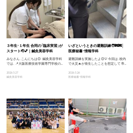
３年生・１年生 合同の「臨床実習」が
いざというときの避難訓練🧑‍🚒🚒│
スタート🫡💕｜鍼灸美容学科
医療秘書・情報学科
みなさん、こんにちは😊 鍼灸美容学科
避難訓練を実施したよ😊💡 今回は、校内
では、 📍大阪医療技術学園専門学校の...
で火災🔥が発生したことを想定して 帝...
2026.5.27
2026.5.26
鍼灸美容学科
医療秘書・情報学科