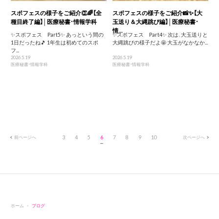
スポフェスの様子をご紹介👏🌈【全
スポフェスの様子をご紹介📸✨【大
種目終了編】│医療秘書・情報学科
玉送り＆大縄跳び編】│医療秘書・
情...
✨スポフェス Part5✨ あっという間の
✨スポフェス Part4✨ 次は、大玉送りと
1日だったね🎵 1年生は初めてのスポ
大縄跳びの様子だよ🤩 大玉がなかなか...
フ...
2026.5.19
2026.5.19
医療秘書・情報学科
医療秘書・情報学科
前ページへ
3
4
5
6
7
8
9
10
次ページへ
ホーム
ブログ