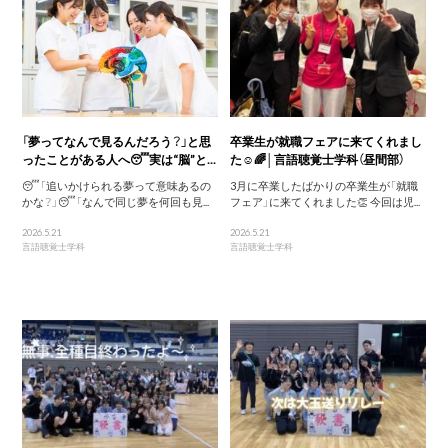
「夢ってなんで見るんだろう？」と思
卒業生が就職フェアに来てくれまし
ったことがある人へ😴実は“脳”と...
た☺️🌈│言語聴覚士学科（昼間部）
😴「追いかけられる夢って意味あるの
3月に卒業したばかりの卒業生が「就職
かな？」😴「なんで同じ夢を何回も見...
フェア」に来てくれました👏 今回は児...
2026.5.21
2026.5.21
言語聴覚士学科
言語聴覚士学科