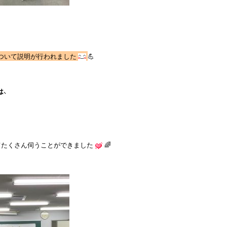
ついて説明が行われました
💪

は、
てたくさん伺うことができました
🌈
