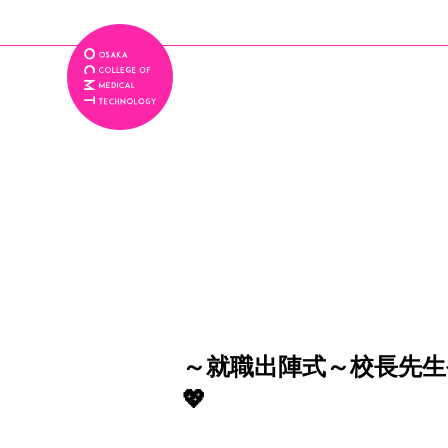
～就職出陣式～校長先
💖