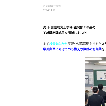
言語聴覚士学科
2024.11.22
先日、言語聴覚士学科・昼間部２年生の

👔就職出陣式👔を開催しました！
まず
校長先生から
学外実習に向けての心構えや激励のお言葉
を