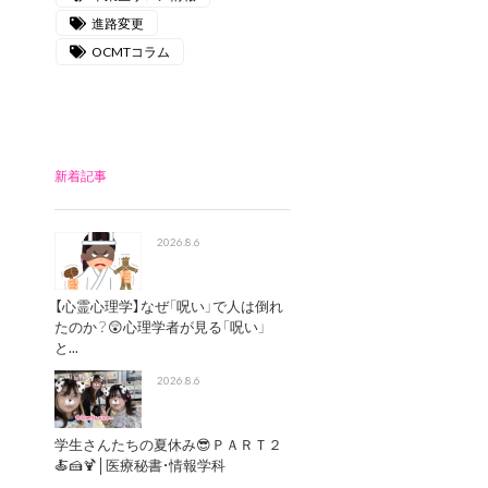
進路変更
OCMTコラム
新着記事
2026.8.6
【心霊心理学】なぜ「呪い」で人は倒れ
たのか？😲心理学者が見る「呪い」
と...
2026.8.6
学生さんたちの夏休み😎ＰＡＲＴ２
🍝🍰🍹│医療秘書・情報学科