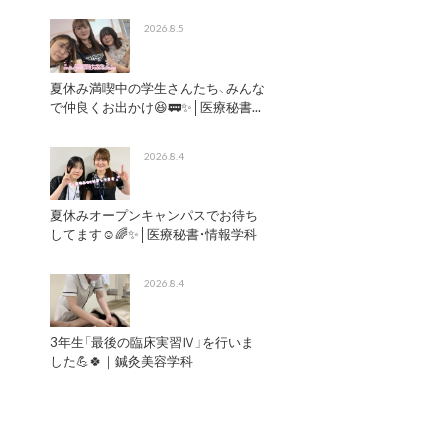
2026.8.5
夏休み満喫中の学生さんたち、みんな
で仲良くお出かけ😆🚃✨│医療秘書...
2026.8.4
夏休みオープンキャンパスでお待ち
してます☺️🌈✨│医療秘書・情報学科
2026.8.4
3年生「最後の臨床実習Ⅳ」を行いま
した💪🍀｜鍼灸美容学科