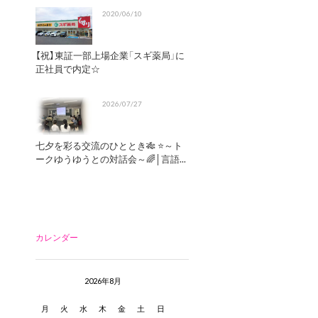
2020/06/10
【祝】東証一部上場企業「スギ薬局」に
正社員で内定☆
2026/07/27
七夕を彩る交流のひととき🎋 ⭐～ト
ークゆうゆうとの対話会～🌈│言語...
カレンダー
2026年8月
月
火
水
木
金
土
日