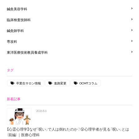
鍼灸美容学科
臨床検査技師科
鍼灸師学科
専攻科
東洋医療技術教員養成学科
タグ
卒業生サロン情報
進路変更
OCMTコラム
新着記事
2026.8.6
【心霊心理学】なぜ「呪い」で人は倒れたのか？😲心理学者が見る「呪い」とは
（前編）｜医療心理科