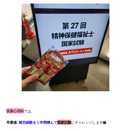
医療心理科
では,
卒業後
、
就労経験を１年間積んで
国家試験
にチャレンジします🏫