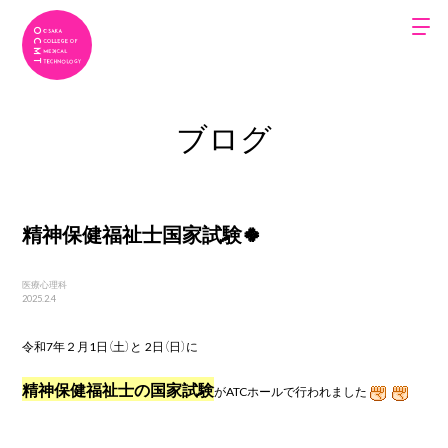
ブログ
精神保健福祉士国家試験🍀
医療心理科
2025.2.4
令和
7
年２月
1
日（土）と
2
日（日）に
精神保健福祉士の国家試験
が
ATC
ホールで行われました