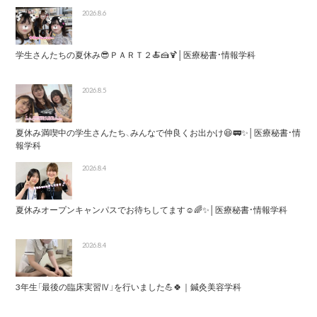
2026.8.6
学生さんたちの夏休み😎ＰＡＲＴ２🍝🍰🍹│医療秘書・情報学科
2026.8.5
夏休み満喫中の学生さんたち、みんなで仲良くお出かけ😆🚃✨│医療秘書・情
報学科
2026.8.4
夏休みオープンキャンパスでお待ちしてます☺️🌈✨│医療秘書・情報学科
2026.8.4
3年生「最後の臨床実習Ⅳ」を行いました💪🍀｜鍼灸美容学科