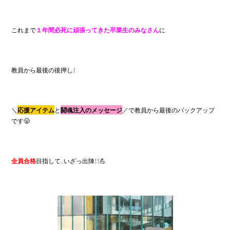
これまで
１年間必死に頑張ってきた卒業生のみなさん
に
教員から最後の後押し！
＼
応援アイテム
と
闘魂注入のメッセージ
／で教員から最後のバックアップ
です😤
全員合格
目指して、いざっ出陣！！💪