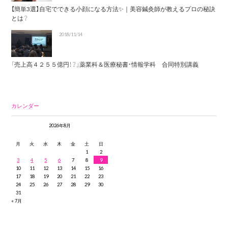
【簡単3選】自宅でできる小顔になる方法✨｜美容鍼灸師が教えるプロの秘訣
とは？
2018/11/14
「売上高４２５５億円！？」薬業科＆医療秘書・情報学科 合同特別講義
カレンダー
2026年8月
月
火
水
木
金
土
日
1
2
3
4
5
6
7
8
9
10
11
12
13
14
15
16
17
18
19
20
21
22
23
24
25
26
27
28
29
30
31
« 7月