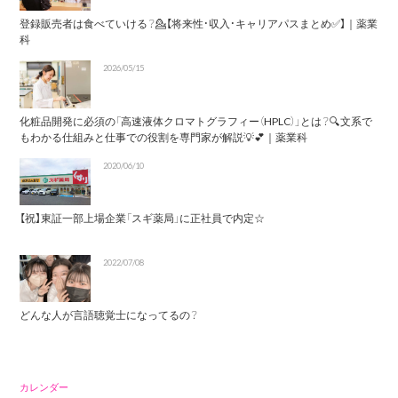
登録販売者は食べていける？💁【将来性・収入・キャリアパスまとめ✅】｜薬業
科
2026/05/15
化粧品開発に必須の「高速液体クロマトグラフィー（HPLC）」とは？🔍文系で
もわかる仕組みと仕事での役割を専門家が解説💡💕｜薬業科
2020/06/10
【祝】東証一部上場企業「スギ薬局」に正社員で内定☆
2022/07/08
どんな人が言語聴覚士になってるの？
カレンダー