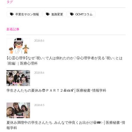
タグ
卒業生サロン情報
進路変更
OCMTコラム
新着記事
2026.8.6
【心霊心理学】なぜ「呪い」で人は倒れたのか？😲心理学者が見る「呪い」とは
（前編）｜医療心理科
2026.8.6
学生さんたちの夏休み😎ＰＡＲＴ２🍝🍰🍹│医療秘書・情報学科
2026.8.5
夏休み満喫中の学生さんたち、みんなで仲良くお出かけ😆🚃✨│医療秘書・情
報学科