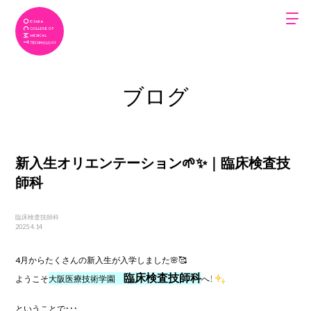
ブログ
新入生オリエンテーション🌱✨｜臨床検査技
師科
臨床検査技師科
2025.4.14
4月からたくさんの新入生が入学しました🌸🥰

臨床検査技師科
ようこそ
大阪医療技術学園
へ！
ということで・・・
