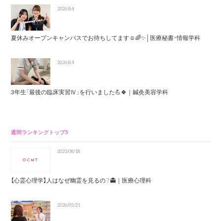
2026.8.4
夏休みオープンキャンパスでお待ちしてます☺️🌈✨│医療秘書・情報学科
2026.8.4
3年生「最後の臨床実習Ⅳ」を行いました💪🍀｜鍼灸美容学科
週間ランキングトップ5
2025/08/18
【心霊心理学】人はなぜ幽霊を見るの？👻｜医療心理科
2026/05/21