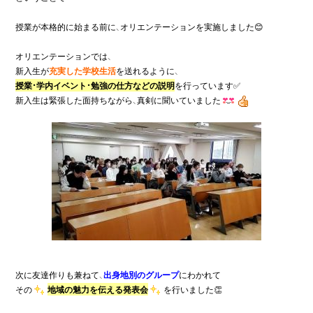
授業が本格的に始まる前に、オリエンテーションを実施しました😊

オリエンテーションでは、

新入生が
充実した学校生活
授業・学内イベント・勉強の仕方などの説明
を行っています✅

新入生は緊張した面持ちながら、真剣に聞いていました
次に友達作りも兼ねて、
出身地別のグループ
にわかれて

その
地域の魅力を伝える発表会
を行いました👏
