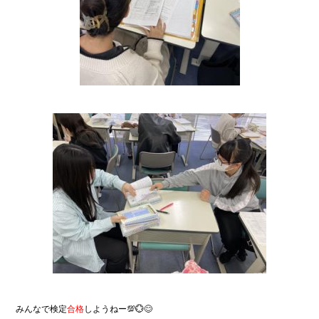
みんなで検定
合格
しようねー💯💮😊
