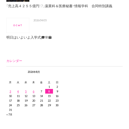
「売上高４２５５億円！？」薬業科＆医療秘書・情報学科 合同特別講義
2026/04/05
明日はいよいよ入学式🎓🌸🏫
カレンダー
2026年8月
月
火
水
木
金
土
日
1
2
3
4
5
6
7
8
9
10
11
12
13
14
15
16
17
18
19
20
21
22
23
24
25
26
27
28
29
30
31
« 7月