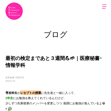
ブログ
最初の検定まであと３週間💪🌱｜医療秘書・
情報学科
医療秘書・情報学科
2025.5.15
専攻科生
が
レセプトの授業
2年生
にお勉強を教えてくれているんだけど、

少しずつ先輩後輩のメンバーを変更しつつ、順調にお勉強が進んでいるよ😁
✊