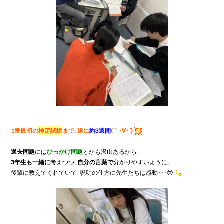
1番最初の
検定試験
まで、遂に
約3週間
(｀・∀・´)
過去問題
には
ひっかけ問題
3年生も一緒に
考えつつ、
自分の言葉で
分かりやすいように、

後輩に教えてくれていて、説明の仕方に先生たちは感動・・・🥹