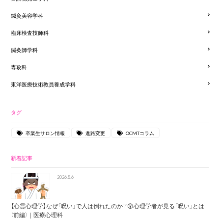
鍼灸美容学科
臨床検査技師科
鍼灸師学科
専攻科
東洋医療技術教員養成学科
タグ
卒業生サロン情報
進路変更
OCMTコラム
新着記事
2026.8.6
【心霊心理学】なぜ「呪い」で人は倒れたのか？😲心理学者が見る「呪い」とは
（前編）｜医療心理科