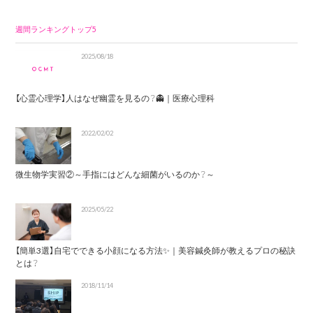
週間ランキングトップ5
2025/08/18
【心霊心理学】人はなぜ幽霊を見るの？👻｜医療心理科
2022/02/02
微生物学実習②～手指にはどんな細菌がいるのか？～
2025/05/22
【簡単3選】自宅でできる小顔になる方法✨｜美容鍼灸師が教えるプロの秘訣
とは？
2018/11/14