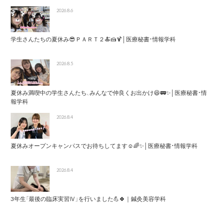
2026.8.6
学生さんたちの夏休み😎ＰＡＲＴ２🍝🍰🍹│医療秘書・情報学科
2026.8.5
夏休み満喫中の学生さんたち、みんなで仲良くお出かけ😆🚃✨│医療秘書・情
報学科
2026.8.4
夏休みオープンキャンパスでお待ちしてます☺️🌈✨│医療秘書・情報学科
2026.8.4
3年生「最後の臨床実習Ⅳ」を行いました💪🍀｜鍼灸美容学科