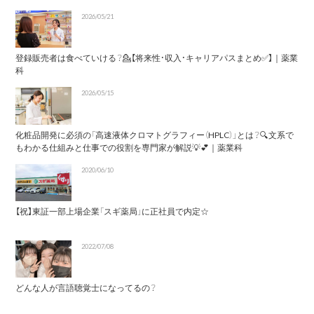
2026/05/21
登録販売者は食べていける？💁【将来性・収入・キャリアパスまとめ✅】｜薬業
科
2026/05/15
化粧品開発に必須の「高速液体クロマトグラフィー（HPLC）」とは？🔍文系で
もわかる仕組みと仕事での役割を専門家が解説💡💕｜薬業科
2020/06/10
【祝】東証一部上場企業「スギ薬局」に正社員で内定☆
2022/07/08
どんな人が言語聴覚士になってるの？