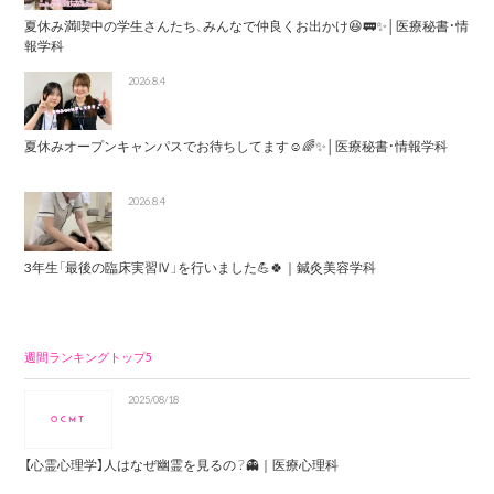
夏休み満喫中の学生さんたち、みんなで仲良くお出かけ😆🚃✨│医療秘書・情
報学科
2026.8.4
夏休みオープンキャンパスでお待ちしてます☺️🌈✨│医療秘書・情報学科
2026.8.4
3年生「最後の臨床実習Ⅳ」を行いました💪🍀｜鍼灸美容学科
週間ランキングトップ5
2025/08/18
【心霊心理学】人はなぜ幽霊を見るの？👻｜医療心理科