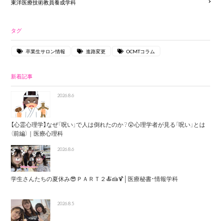
東洋医療技術教員養成学科
タグ
卒業生サロン情報
進路変更
OCMTコラム
新着記事
2026.8.6
【心霊心理学】なぜ「呪い」で人は倒れたのか？😲心理学者が見る「呪い」とは
（前編）｜医療心理科
2026.8.6
学生さんたちの夏休み😎ＰＡＲＴ２🍝🍰🍹│医療秘書・情報学科
2026.8.5