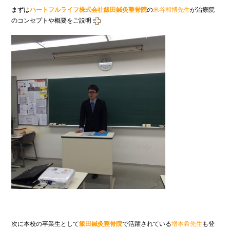
まずは
ハートフルライフ株式会社飯田鍼灸整骨院
の
米谷和博先生
が
治療院
のコンセプトや概要をご説明
次に本校の卒業生として
飯田鍼灸整骨院
で活躍されている
増本希先生
も登