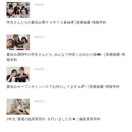
2026.8.6
学生さんたちの夏休み😎ＰＡＲＴ２🍝🍰🍹│医療秘書・情報学科
2026.8.5
夏休み満喫中の学生さんたち、みんなで仲良くお出かけ😆🚃✨│医療秘書・情
報学科
2026.8.4
夏休みオープンキャンパスでお待ちしてます☺️🌈✨│医療秘書・情報学科
2026.8.4
3年生「最後の臨床実習Ⅳ」を行いました💪🍀｜鍼灸美容学科