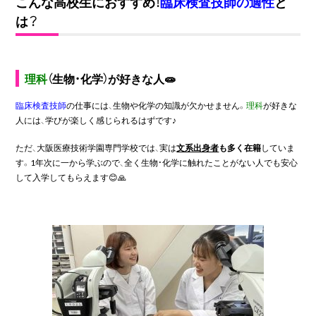
こんな高校生におすすめ！
臨床検査技師の適性
と
は？
理科
（生物・化学）が好きな人
🧫
臨床検査技師
の仕事には、生物や化学の知識が欠かせません。
理科
が好きな
人には、学びが楽しく感じられるはずです♪
ただ、大阪医療技術学園専門学校では、実は
文系出身者
も多く在籍
していま
す。1年次に一から学ぶので、全く生物・化学に触れたことがない人でも安心
して入学してもらえます
😊
🙏