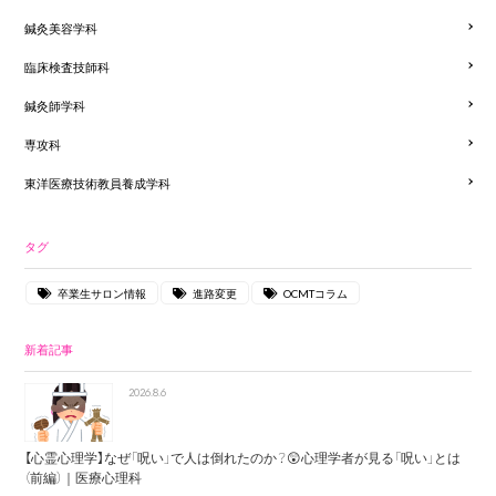
鍼灸美容学科
臨床検査技師科
鍼灸師学科
専攻科
東洋医療技術教員養成学科
タグ
卒業生サロン情報
進路変更
OCMTコラム
新着記事
2026.8.6
【心霊心理学】なぜ「呪い」で人は倒れたのか？😲心理学者が見る「呪い」とは
（前編）｜医療心理科