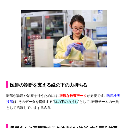
医師の診断を支える縁の下の力持ち💪
医師が診断や治療を行うためには、
正確な検査データ
が必要です。
臨床検査
技師
は、そのデータを提供する“
縁の下の力持ち
”として、医療チームの一員
として活躍しています
💪💪💪
患者さんと直接話すことは少ないけど、命を守る仕事