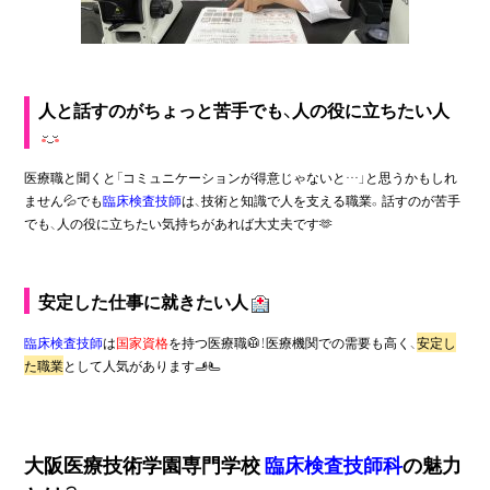
人と話すのがちょっと苦手でも、人の役に立ちたい人
医療職と聞くと「コミュニケーションが得意じゃないと…」と思うかもしれ
ません💦でも
臨床検査技師
は、技術と知識で人を支える職業。話すのが苦手
でも、人の役に立ちたい気持ちがあれば大丈夫です
🫶
安定した仕事に就きたい人
臨床検査技師
は
国家資格
を持つ医療職🥼！医療機関での需要も高く、
安定し
た職業
として人気があります
🫸
🫷
大阪医療技術学園専門学校
臨床検査技師科
の魅力