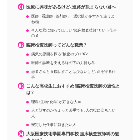
医療に興味があるけど、進路が決まらない君へ
医師？看護師？薬剤師？…選択肢が多すぎて迷うよ
ね🤔
そんな君に知ってほしい“臨床検査技師”という仕事
🥼🔬
臨床検査技師ってどんな職業？
病気の原因を探る“検査のプロ”👓
医師の診断を支える縁の下の力持ち💪
患者さんと直接話すことは少ないけど、命を守る仕
事
こんな高校生におすすめ！臨床検査技師の適性と
は？
理科（生物・化学）が好きな人🧫
人と話すのがちょっと苦手でも、人の役に立ちたい
人
安定した仕事に就きたい人
大阪医療技術学園専門学校 臨床検査技師科の魅
力とは？