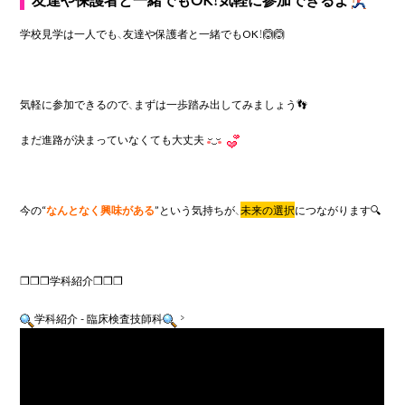
学校見学は一人でも、友達や保護者と一緒でもOK！
🙆
🙆
気軽に参加できるので、まずは一歩踏み出してみましょう
👣
まだ進路が決まっていなくても大丈夫
今の“
なんとなく興味がある
”という気持ちが、
未来の選択
につながります
🔍
❐❐❐学科紹介❒❒❒

学科紹介 - 臨床検査技師科