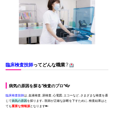
臨床検査技師
ってどんな職業？
病気の原因を探る“検査のプロ”
👓
臨床検査技師
は、血液検査、尿検査、心電図、エコーなど、さまざまな検査を通
じて
病気の原因
を探ります。医師が正確な診断を下すために、検査結果はと
ても
重要な情報源
となります🔑