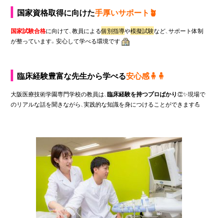
国家資格取得に向けた
手厚いサポート
🪴
国家試験合格
に向けて、教員による
個別指導
や
模擬試験
など、サポート体制
が整っています。安心して学べる環境です
臨床
経験豊富な先生
から学べる
安心感
🧍‍
大阪医療技術学園専門学校の教員は、
臨床経験を持つプロばかり
👏✨現場で
のリアルな話を聞きながら、実践的な知識を身につけることができます💪