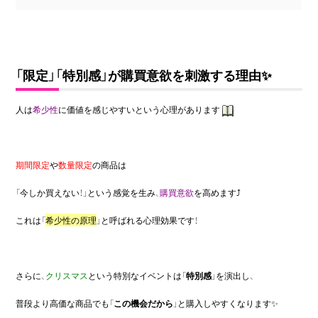
「限定」「特別感」が購買意欲を刺激する理由✨
人は
希少性
に価値を感じやすいという心理があります
期間限定
や
数量限定
の商品は
「今しか買えない！」という感覚を生み、
購買意欲
を高めます⤴️
これは「
希少性の原理
」と呼ばれる心理効果です！
さらに、
クリスマス
という特別なイベントは「
特別感
」を演出し、
普段より高価な商品でも「
この機会だから
」と購入しやすくなります✨