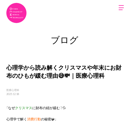
ブログ
心理学から読み解くクリスマスや年末にお財
布のひもが緩む理由😅💸｜医療心理科
医療心理科
2025.12.18
「なぜ
クリスマス
に財布の紐が緩む？💦
心理学で解く
消費行動
の秘密🧩」