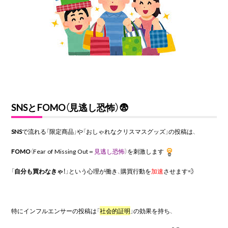
SNSとFOMO（見逃し恐怖）😨
SNS
で流れる「限定商品」や「おしゃれなクリスマスグッズ」の投稿は、
FOMO
（Fear of Missing Out＝
見逃し恐怖
）を刺激します
「
自分も買わなきゃ！
」という心理が働き、購買行動を
加速
させます💨
特にインフルエンサーの投稿は「
社会的証明
」の効果を持ち、