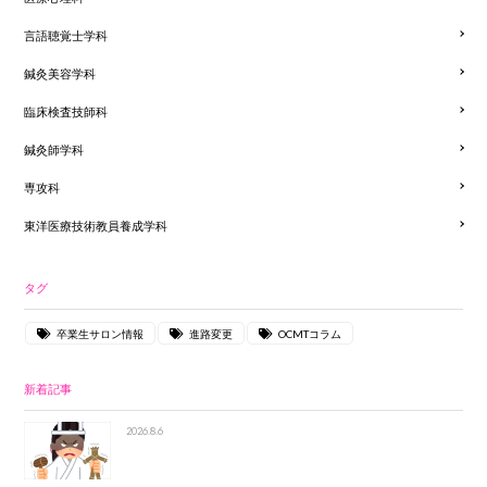
言語聴覚士学科
鍼灸美容学科
臨床検査技師科
鍼灸師学科
専攻科
東洋医療技術教員養成学科
タグ
卒業生サロン情報
進路変更
OCMTコラム
新着記事
2026.8.6