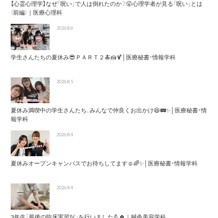
【心霊心理学】なぜ「呪い」で人は倒れたのか？😲心理学者が見る「呪い」とは
（前編）｜医療心理科
2026.8.6
学生さんたちの夏休み😎ＰＡＲＴ２🍝🍰🍹│医療秘書・情報学科
2026.8.5
夏休み満喫中の学生さんたち、みんなで仲良くお出かけ😆🚃✨│医療秘書・情
報学科
2026.8.4
夏休みオープンキャンパスでお待ちしてます☺️🌈✨│医療秘書・情報学科
2026.8.4
3年生「最後の臨床実習Ⅳ」を行いました💪🍀｜鍼灸美容学科