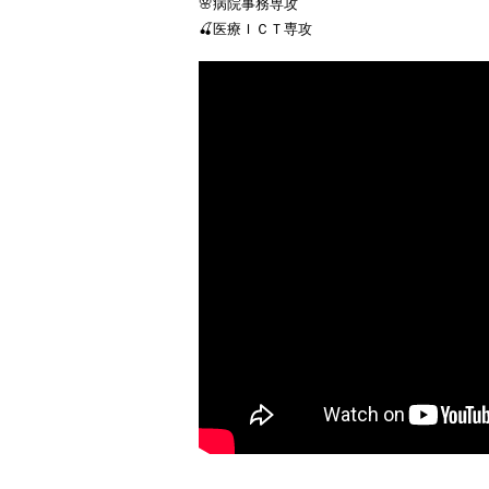
🌸病院事務専攻
🍒医療ＩＣＴ専攻