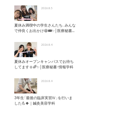
2026.8.5
夏休み満喫中の学生さんたち、みんな
で仲良くお出かけ😆🚃✨│医療秘書...
2026.8.4
夏休みオープンキャンパスでお待ち
してます☺️🌈✨│医療秘書・情報学科
2026.8.4
3年生「最後の臨床実習Ⅳ」を行いま
した💪🍀｜鍼灸美容学科