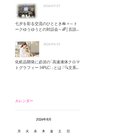
2026/07/27
七夕を彩る交流のひととき🎋 ⭐～ト
ークゆうゆうとの対話会～🌈│言語...
2026/05/15
化粧品開発に必須の「高速液体クロマ
トグラフィー（HPLC）」とは？🔍文系...
カレンダー
2026年8月
月
火
水
木
金
土
日