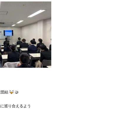
致団結
🤝

に巡り合えるよう
