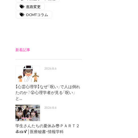
進路変更
OCMTコラム
新着記事
2026.8.6
【心霊心理学】なぜ「呪い」で人は倒れ
たのか？😲心理学者が見る「呪い」
と...
2026.8.6
学生さんたちの夏休み😎ＰＡＲＴ２
🍝🍰🍹│医療秘書・情報学科