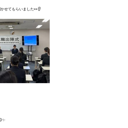
せてもらいました👀👂

✨
