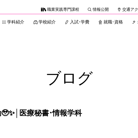
職業実践専門課程
情報公開
交通ア
学科紹介
学校紹介
入試・学費
就職・資格
ブログ
✨│医療秘書・情報学科