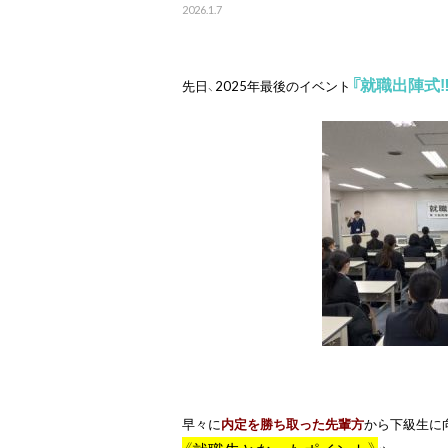
2026.1.7
『就職出陣式‼︎
先日、2025年最後のイベント
早々に
内定を勝ち取った先輩方