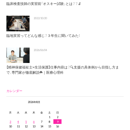
臨床検査技師の実習前「オスキー試験」とは？？🔬
2022/10/20
臨地実習ってどんな感じ？３年生に聞いてみた！
2026/06/04
【精神保健福祉士×生活保護】仕事内容は？🔍支援の具体例から目指し方ま
で、専門家が徹底解説☘️｜医療心理科
カレンダー
2026年8月
月
火
水
木
金
土
日
1
2
3
4
5
6
7
8
9
10
11
12
13
14
15
16