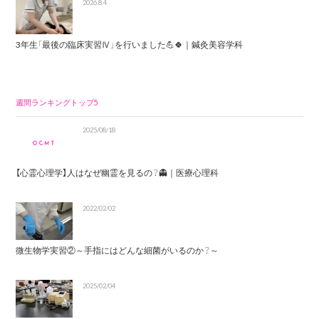
2026.8.4
3年生「最後の臨床実習Ⅳ」を行いました💪🍀｜鍼灸美容学科
週間ランキングトップ5
2025/08/18
【心霊心理学】人はなぜ幽霊を見るの？👻｜医療心理科
2022/02/02
微生物学実習②～手指にはどんな細菌がいるのか？～
2025/02/04