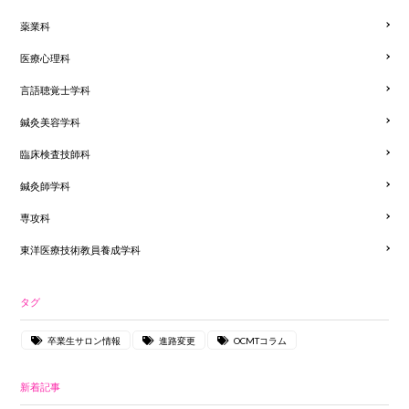
薬業科
医療心理科
言語聴覚士学科
鍼灸美容学科
臨床検査技師科
鍼灸師学科
専攻科
東洋医療技術教員養成学科
タグ
卒業生サロン情報
進路変更
OCMTコラム
新着記事