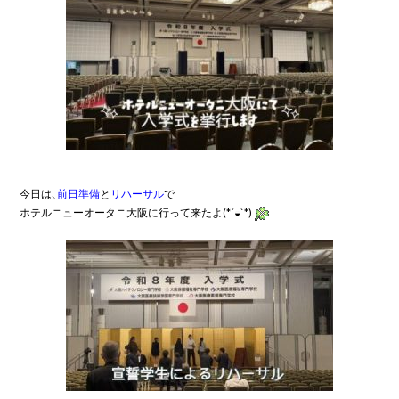
今日は、
前日準備
と
リハーサル
で

ホテルニューオータニ大阪に行って来たよ(*´◒`*)