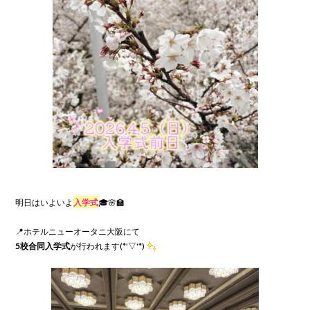
明日はいよいよ
入学式
🎓🌸🏫

5校合同入学式
が行われます(*'▽'*)