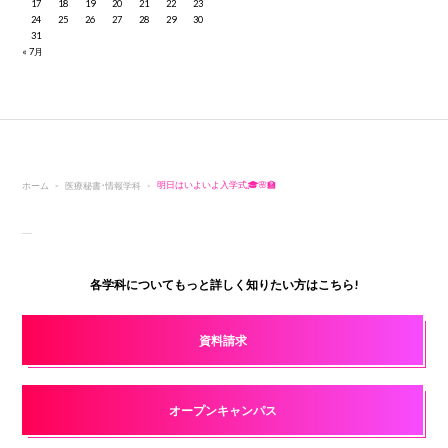
17
18
19
20
21
22
23
24
25
26
27
28
29
30
31
« 7月
ホーム
医療秘書・情報学科
明日はいよいよ入学式🎓🌸🏫
各学科についてもっと詳しく知りたい方はこちら!
資料請求
オープンキャンパス