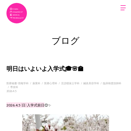
ブログ
明日はいよいよ入学式🎓🌸🏫
医療秘書・情報学科
/
薬業科
/
医療心理科
/
言語聴覚士学科
/
鍼灸美容学科
/
臨床検査技師科
/
専攻科
2026.4.5
2026.4.5（日）入学式前日
😊✨
