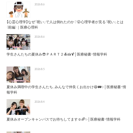
2026.8.6
【心霊心理学】なぜ「呪い」で人は倒れたのか？😲心理学者が見る「呪い」とは
（前編）｜医療心理科
2026.8.6
学生さんたちの夏休み😎ＰＡＲＴ２🍝🍰🍹│医療秘書・情報学科
2026.8.5
夏休み満喫中の学生さんたち、みんなで仲良くお出かけ😆🚃✨│医療秘書・情
報学科
2026.8.4
夏休みオープンキャンパスでお待ちしてます☺️🌈✨│医療秘書・情報学科