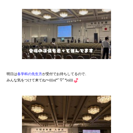
明日は
各学科の先生方
が受付でお待ちしてるので、

みんな気をつけて来てね〜(((o(*ﾟ▽ﾟ*)o)))