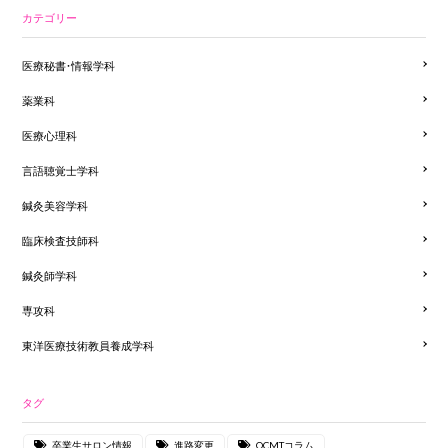
カテゴリー
医療秘書・情報学科
薬業科
医療心理科
言語聴覚士学科
鍼灸美容学科
臨床検査技師科
鍼灸師学科
専攻科
東洋医療技術教員養成学科
タグ
卒業生サロン情報
進路変更
OCMTコラム