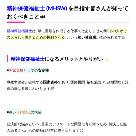
精神保健福祉士 (MHSW)
を目指す皆さんが知って
おくべきこと📣
精神保健福祉士
は、単に書類を作成する仕事ではありません🙅「
その人がそ
の人らしく生きるための権利を守る
」という
強い使命感
が求められます💪
精神保健福祉士
になるメリットとやりがい
■
国家資格
としての
安定性
厚生労働省が管轄する
国家資格
であり、医療機関、福祉施設、行政機関など活
躍の場は多岐にわたります🌈
■
深い
信頼関係
の構築
経済的な悩みという、非常にデリケートな問題に寄り添うため、解決した際
の患者さんからの信頼は非常に厚くなります😌