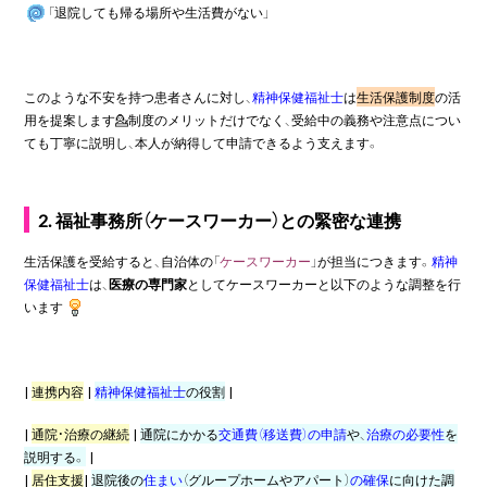
「退院しても帰る場所や生活費がない」
このような不安を持つ患者さんに対し、
精神保健福祉士
は
生活保護制度
の活
用を提案します💁制度のメリットだけでなく、受給中の義務や注意点につい
ても丁寧に説明し、本人が納得して申請できるよう支えます。
2. 福祉事務所（ケースワーカー）との緊密な連携
生活保護を受給すると、自治体の「
ケースワーカー
」が担当につきます。
精神
保健福祉士
は、
医療の専門家
としてケースワーカーと以下のような調整を行
います
|
連携内容
|
精神保健福祉士
の役割
|
|
通院・治療の継続
|
通院にかかる
交通費（移送費）の申請
や、
治療の必要性
を
説明する。
|
|
居住支援
|
退院後の
住まい
（グループホームやアパート）
の確保
に向けた調