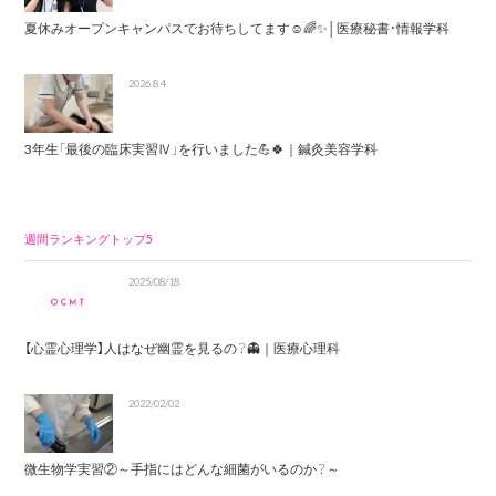
夏休みオープンキャンパスでお待ちしてます☺️🌈✨│医療秘書・情報学科
2026.8.4
3年生「最後の臨床実習Ⅳ」を行いました💪🍀｜鍼灸美容学科
週間ランキングトップ5
2025/08/18
【心霊心理学】人はなぜ幽霊を見るの？👻｜医療心理科
2022/02/02
微生物学実習②～手指にはどんな細菌がいるのか？～