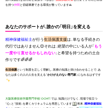
を持つ
仲間
と切磋琢磨できる環境が整っています🙏
あなたのサポートが、誰かの「明日」を変える
精神保健福祉士
が行う
生活保護支援
は、単なる手続きの
代行ではありません😌それは、絶望の中にいる人が「
もう
一度やり直せるかもしれない
」と希望を持つための土台
作りです🌈🌈🌈
生活保護
という制度を正しく理解し、医療の知識と掛け合わせることで、あ
なたは多くの人の人生を支える「
かけがえのない専門家
」になれるはずです
大阪医療技術学園専門学校（OCMT）
では、知識だけでなく、現場で役立つ
「心」と「技術」を磨くカリキュラムを用意しています
将来、
精神保健福祉