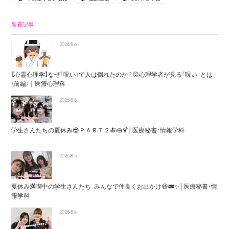
新着記事
2026.8.6
【心霊心理学】なぜ「呪い」で人は倒れたのか？😲心理学者が見る「呪い」とは
（前編）｜医療心理科
2026.8.6
学生さんたちの夏休み😎ＰＡＲＴ２🍝🍰🍹│医療秘書・情報学科
2026.8.5
夏休み満喫中の学生さんたち、みんなで仲良くお出かけ😆🚃✨│医療秘書・情
報学科
2026.8.4