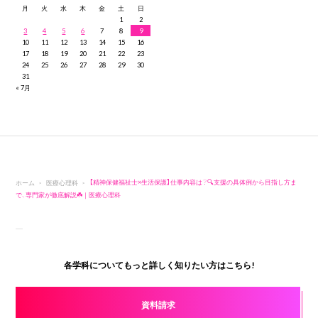
月
火
水
木
金
土
日
1
2
3
4
5
6
7
8
9
10
11
12
13
14
15
16
17
18
19
20
21
22
23
24
25
26
27
28
29
30
31
« 7月
ホーム
医療心理科
【精神保健福祉士×生活保護】仕事内容は？🔍支援の具体例から目指し方ま
で、専門家が徹底解説☘️｜医療心理科
各学科についてもっと詳しく知りたい方はこちら!
資料請求