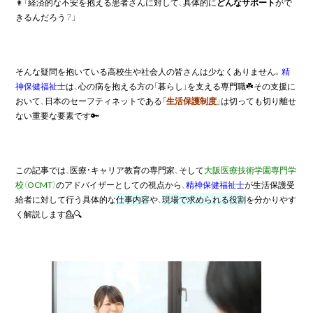
👩「経済的な不安を抱える患者さんに対して、具体的に
どんなサポート
がで
きるんだろう？」
そんな疑問を抱いている高校生や社会人の皆さんは少なくありません。
精
神保健福祉士
は、心の病を抱える方の「暮らし」を支える専門職☘️その支援に
おいて、日本のセーフティネットである「
生活保護制度
」は切っても切り離せ
ない重要な要素です🔑
この記事では、医療・キャリア教育の専門家、そして
大阪医療技術学園専門学
校（OCMT）
のアドバイザーとしての視点から、
精神保健福祉士
が生活保護受
給者に対して行う具体的な
仕事内容
や、
現場で求められる役割
を分かりやす
く解説します💁🔍