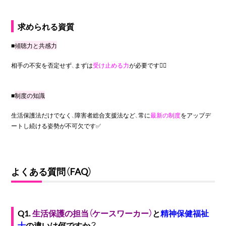
求められる資質
■
傾聴力と共感力
相手の不安を否定せず、まずは
受け止める力
が必要です🙆‍♀️
■
制度の知識
生活保護法だけでなく、障害者総合支援法など、常に
最新の制度
をアップデ
ートし続ける姿勢が不可欠です✅
よくある質問（
FAQ
）
Q1.
生活保護の担当（ケースワーカー）
と
精神保健福祉
士
の違いは何ですか？