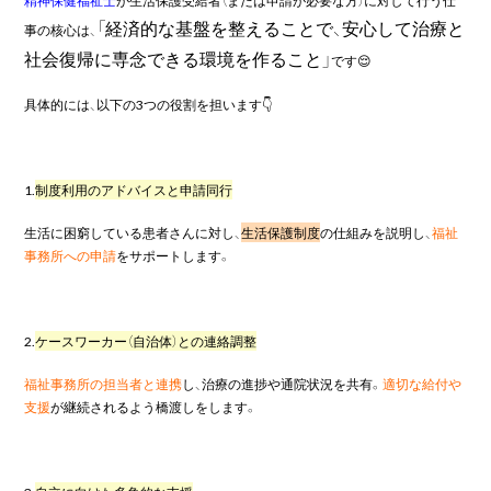
「経済的な基盤を整えることで、安心して治療と
事の核心は、
社会復帰に専念できる環境を作ること」
です😌
具体的には、以下の
3
つの役割を担います👇
1.
制度利用のアドバイスと申請同行
生活に困窮している患者さんに対し、
生活保護制度
の仕組みを説明し、
福祉
事務所への申請
をサポートします。
2.
ケースワーカー（自治体）との連絡調整
福祉事務所の担当者と連携
し、治療の進捗や通院状況を共有。
適切な給付や
支援
が継続されるよう橋渡しをします。