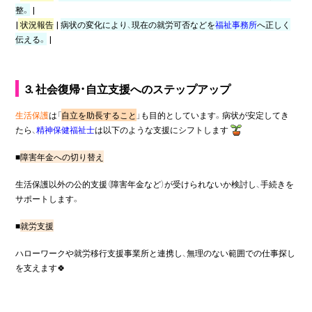
整。
|
|
状況報告
|
病状の変化により、現在の就労可否などを
福祉事務所
へ正しく
伝える。
|
3. 社会復帰・自立支援へのステップアップ
生活保護
は「
自立を助長すること
」も目的としています。病状が安定してき
たら、
精神保健福祉士
は以下のような支援にシフトします
■
障害年金への切り替え
生活保護以外の公的支援（障害年金など）が受けられないか検討し、手続きを
サポートします。
■
就労支援
ハローワークや就労移行支援事業所と連携し、無理のない範囲での仕事探し
を支えます🍀