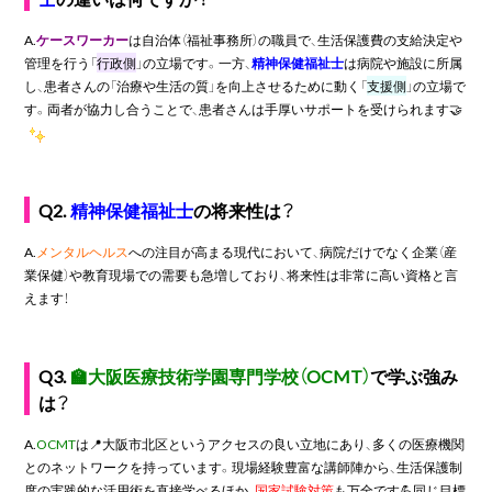
A.
ケースワーカー
は自治体（福祉事務所）の職員で、生活保護費の支給決定や
管理を行う「
行政側
」の立場です。一方、
精神保健福祉士
は病院や施設に所属
し、患者さんの「治療や生活の質」を向上させるために動く「
支援側
」の立場で
す。両者が協力し合うことで、患者さんは手厚いサポートを受けられます🤝
Q2.
精神保健福祉士
の将来性は？
A.
メンタルヘルス
への注目が高まる現代において、病院だけでなく企業（産
業保健）や教育現場での需要も急増しており、将来性は非常に高い資格と言
えます！
Q3.
🏫大阪医療技術学園専門学校（OCMT）
で学ぶ強み
は？
A.
OCMT
は📍大阪市北区というアクセスの良い立地にあり、多くの医療機関
とのネットワークを持っています。現場経験豊富な講師陣から、生活保護制
度の実践的な活用術を直接学べるほか、
国家試験対策
も万全です💪同じ目標