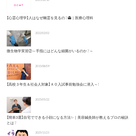
【心霊心理学】人はなぜ幽霊を見るの？👻｜医療心理科
2022/02/02
微生物学実習②～手指にはどんな細菌がいるのか？～
2015/08/09
【高校３年生＆社会人対象】ＡＯ入試事前勉強会に潜入～！
2025/05/22
【簡単3選】自宅でできる小顔になる方法✨｜美容鍼灸師が教えるプロの秘訣
とは？
2025/11/21