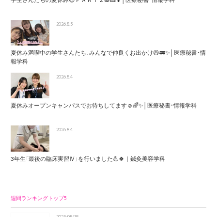
2026.8.5
夏休み満喫中の学生さんたち、みんなで仲良くお出かけ😆🚃✨│医療秘書・情
報学科
2026.8.4
夏休みオープンキャンパスでお待ちしてます☺️🌈✨│医療秘書・情報学科
2026.8.4
3年生「最後の臨床実習Ⅳ」を行いました💪🍀｜鍼灸美容学科
週間ランキングトップ5
2025/08/18