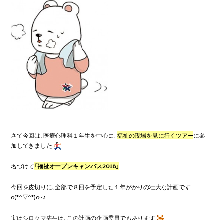
さて今回は、医療心理科１年生を中心に、
福祉の現場を見に行くツアー
に参
加してきました
名づけて
今回を皮切りに、全部で８回を予定した１年がかりの壮大な計画です
o(*^▽^*)o~♪

実はシロクマ先生は、この計画の企画委員でもあります