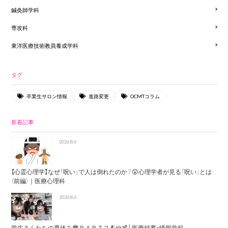
鍼灸師学科
専攻科
東洋医療技術教員養成学科
タグ
卒業生サロン情報
進路変更
OCMTコラム
新着記事
2026.8.6
【心霊心理学】なぜ「呪い」で人は倒れたのか？😲心理学者が見る「呪い」とは
（前編）｜医療心理科
2026.8.6
学生さんたちの夏休み😎ＰＡＲＴ２🍝🍰🍹│医療秘書・情報学科