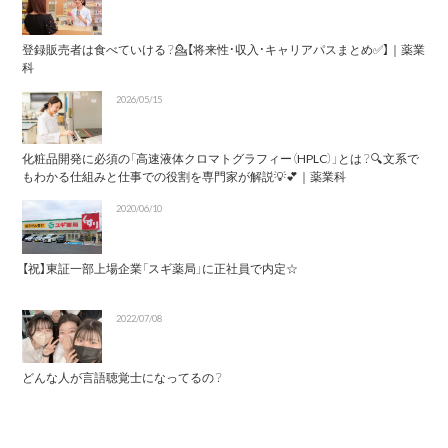
登録販売者は食べていける？💁【将来性・収入・キャリアパスまとめ✅】｜薬業
科
2026/05/15
化粧品開発に必須の「高速液体クロマトグラフィー（HPLC）」とは？🔍文系で
もわかる仕組みと仕事での役割を専門家が解説💡💕｜薬業科
2020/06/10
【祝】東証一部上場企業「スギ薬局」に正社員で内定☆
2022/07/08
どんな人が言語聴覚士になってるの？