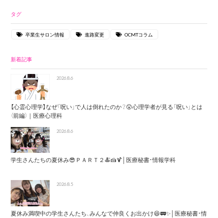
タグ
卒業生サロン情報
進路変更
OCMTコラム
新着記事
2026.8.6
【心霊心理学】なぜ「呪い」で人は倒れたのか？😲心理学者が見る「呪い」とは
（前編）｜医療心理科
2026.8.6
学生さんたちの夏休み😎ＰＡＲＴ２🍝🍰🍹│医療秘書・情報学科
2026.8.5
夏休み満喫中の学生さんたち、みんなで仲良くお出かけ😆🚃✨│医療秘書・情