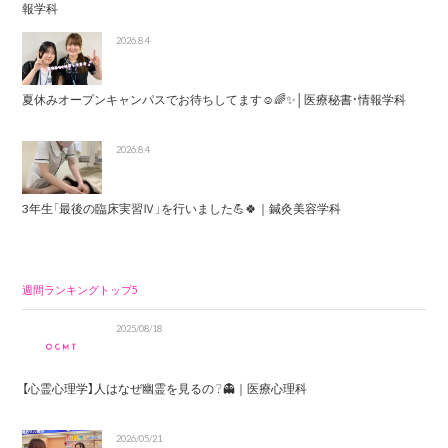
報学科
2026.8.4
夏休みオープンキャンパスでお待ちしてます☺️🌈✨│医療秘書・情報学科
2026.8.4
3年生「最後の臨床実習Ⅳ」を行いました💪🍀｜鍼灸美容学科
週間ランキングトップ5
2025/08/18
【心霊心理学】人はなぜ幽霊を見るの？👻｜医療心理科
2026/05/21