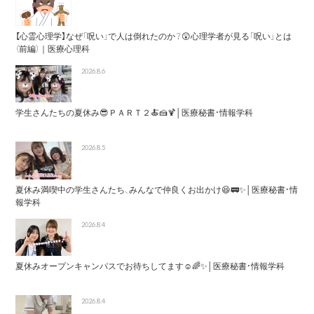
【心霊心理学】なぜ「呪い」で人は倒れたのか？😲心理学者が見る「呪い」とは
（前編）｜医療心理科
2026.8.6
学生さんたちの夏休み😎ＰＡＲＴ２🍝🍰🍹│医療秘書・情報学科
2026.8.5
夏休み満喫中の学生さんたち、みんなで仲良くお出かけ😆🚃✨│医療秘書・情
報学科
2026.8.4
夏休みオープンキャンパスでお待ちしてます☺️🌈✨│医療秘書・情報学科
2026.8.4