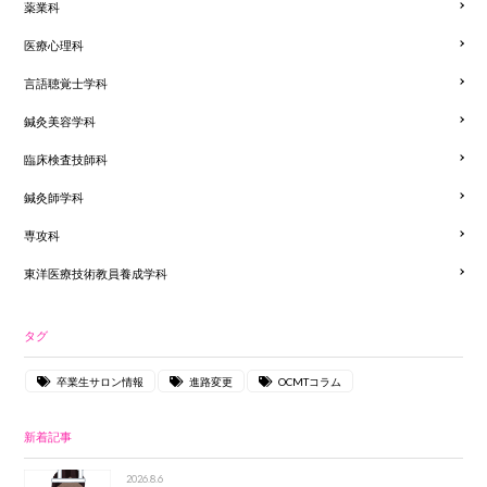
薬業科
医療心理科
言語聴覚士学科
鍼灸美容学科
臨床検査技師科
鍼灸師学科
専攻科
東洋医療技術教員養成学科
タグ
卒業生サロン情報
進路変更
OCMTコラム
新着記事
2026.8.6