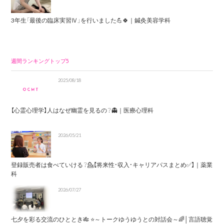
3年生「最後の臨床実習Ⅳ」を行いました💪🍀｜鍼灸美容学科
週間ランキングトップ5
2025/08/18
【心霊心理学】人はなぜ幽霊を見るの？👻｜医療心理科
2026/05/21
登録販売者は食べていける？💁【将来性・収入・キャリアパスまとめ✅】｜薬業
科
2026/07/27
七夕を彩る交流のひととき🎋 ⭐～トークゆうゆうとの対話会～🌈│言語聴覚