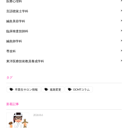
医療心理科
言語聴覚士学科
鍼灸美容学科
臨床検査技師科
鍼灸師学科
専攻科
東洋医療技術教員養成学科
タグ
卒業生サロン情報
進路変更
OCMTコラム
新着記事
2026.8.6