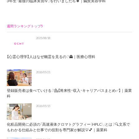
3年生「最後の臨床実習Ⅳ」を行いました💪🍀｜鍼灸美容学科
週間ランキングトップ5
2025/08/18
【心霊心理学】人はなぜ幽霊を見るの？👻｜医療心理科
2026/05/21
登録販売者は食べていける？💁【将来性・収入・キャリアパスまとめ✅】｜薬業
科
2026/05/15
化粧品開発に必須の「高速液体クロマトグラフィー（HPLC）」とは？🔍文系で
もわかる仕組みと仕事での役割を専門家が解説💡💕｜薬業科