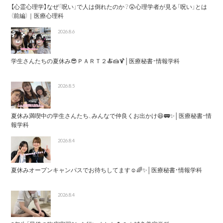
【心霊心理学】なぜ「呪い」で人は倒れたのか？😲心理学者が見る「呪い」とは
（前編）｜医療心理科
2026.8.6
学生さんたちの夏休み😎ＰＡＲＴ２🍝🍰🍹│医療秘書・情報学科
2026.8.5
夏休み満喫中の学生さんたち、みんなで仲良くお出かけ😆🚃✨│医療秘書・情
報学科
2026.8.4
夏休みオープンキャンパスでお待ちしてます☺️🌈✨│医療秘書・情報学科
2026.8.4