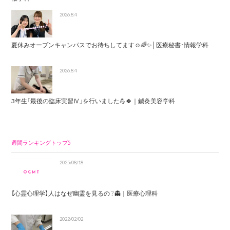
2026.8.4
夏休みオープンキャンパスでお待ちしてます☺️🌈✨│医療秘書・情報学科
2026.8.4
3年生「最後の臨床実習Ⅳ」を行いました💪🍀｜鍼灸美容学科
週間ランキングトップ5
2025/08/18
【心霊心理学】人はなぜ幽霊を見るの？👻｜医療心理科
2022/02/02