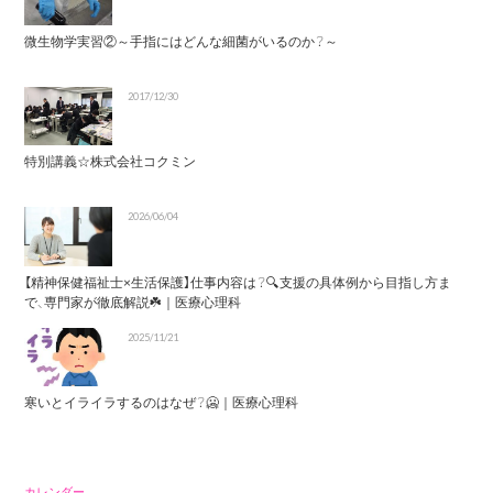
微生物学実習②～手指にはどんな細菌がいるのか？～
2017/12/30
特別講義☆株式会社コクミン
2026/06/04
【精神保健福祉士×生活保護】仕事内容は？🔍支援の具体例から目指し方ま
で、専門家が徹底解説☘️｜医療心理科
2025/11/21
寒いとイライラするのはなぜ？🥶｜医療心理科
カレンダー