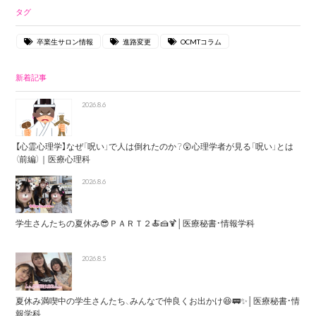
タグ
卒業生サロン情報
進路変更
OCMTコラム
新着記事
2026.8.6
【心霊心理学】なぜ「呪い」で人は倒れたのか？😲心理学者が見る「呪い」とは
（前編）｜医療心理科
2026.8.6
学生さんたちの夏休み😎ＰＡＲＴ２🍝🍰🍹│医療秘書・情報学科
2026.8.5
夏休み満喫中の学生さんたち、みんなで仲良くお出かけ😆🚃✨│医療秘書・情
報学科