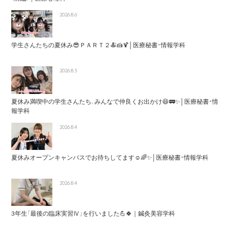
2026.8.6
学生さんたちの夏休み😎ＰＡＲＴ２🍝🍰🍹│医療秘書・情報学科
2026.8.5
夏休み満喫中の学生さんたち、みんなで仲良くお出かけ😆🚃✨│医療秘書・情
報学科
2026.8.4
夏休みオープンキャンパスでお待ちしてます☺️🌈✨│医療秘書・情報学科
2026.8.4
3年生「最後の臨床実習Ⅳ」を行いました💪🍀｜鍼灸美容学科