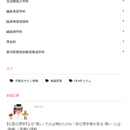
言語聴覚士学科
鍼灸美容学科
臨床検査技師科
鍼灸師学科
専攻科
東洋医療技術教員養成学科
タグ
卒業生サロン情報
進路変更
OCMTコラム
新着記事
2026.8.6
【心霊心理学】なぜ「呪い」で人は倒れたのか？😲心理学者が見る「呪い」とは
（前編）｜医療心理科