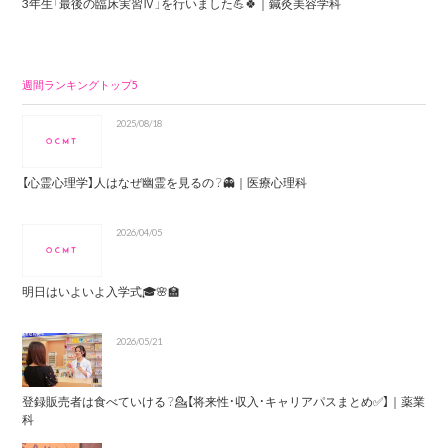
3年生「最後の臨床実習Ⅳ」を行いました💪🍀｜鍼灸美容学科
週間ランキングトップ5
2025/08/18
【心霊心理学】人はなぜ幽霊を見るの？👻｜医療心理科
2026/04/05
明日はいよいよ入学式🎓🌸🏫
2026/05/21
登録販売者は食べていける？💁【将来性・収入・キャリアパスまとめ✅】｜薬業
科