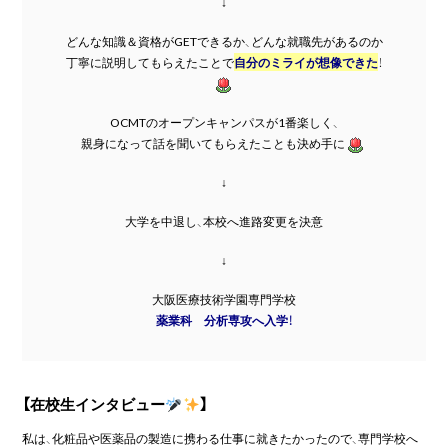
↓
どんな知識＆資格がGETできるか、どんな就職先があるのか
丁寧に説明してもらえたことで
自分のミライが想像できた
！
OCMTのオープンキャンパスが1番楽しく、
親身になって話を聞いてもらえたことも決め手に
↓
大学を中退し、本校へ進路変更を決意
↓
大阪医療技術学園専門学校
薬業科 分析専攻へ入学！
【在校生インタビュー
】
私は、化粧品や医薬品の製造に携わる仕事に就きたかったので、専門学校へ