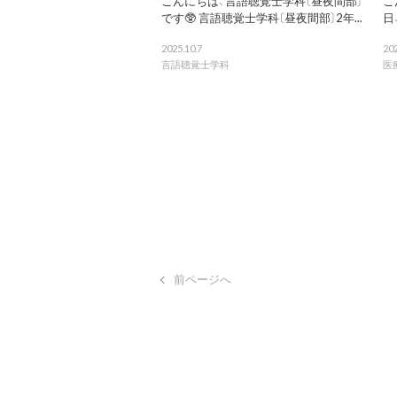
こんにちは、言語聴覚士学科〔昼夜間部〕
こ
です🥸 言語聴覚士学科〔昼夜間部〕2年...
日
2025.10.7
202
言語聴覚士学科
医
前ページへ