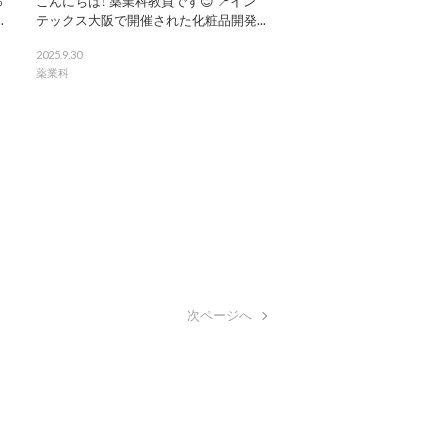
っ
こんにちは！ 薬業科教員です😊 📍イン
.
テックス大阪で開催された化粧品開発...
2025.9.30
薬業科
次ページへ