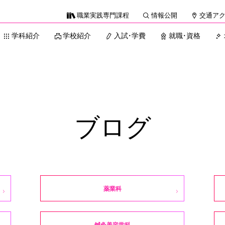
職業実践専門課程
情報公開
交通ア
学科紹介
学校紹介
入試・学費
就職・資格
ブログ
薬業科
鍼灸美容学科