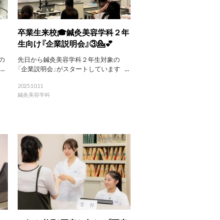
卒業生来校🎓鍼灸美容学科２年
生向け『企業説明会』③💁💕
の
先日から鍼灸美容学科２年生対象の
..
「企業説明会」がスタートしています ...
2025.10.11
鍼灸美容学科