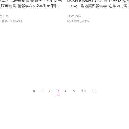
んにちは医療秘書・情報学科です☺️ 先
臨床検査技師科では、 毎年恒例とな
、医療秘書・情報学科の2年生が【国...
ている「臨地実習報告会」を学内で開..
5.10.4
2025.9.30
療秘書・情報学科
臨床検査技師科
4
5
6
7
8
9
10
11