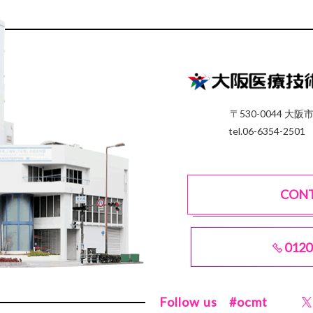
〒530-0044 大阪
tel.06-6354-2501
CON
0120
Follow us
#ocmt