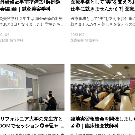
外研修🛫事前準備③「解剖勉
医療事務として“美”を支える
会編」📖｜鍼灸美容学科
仕事に就きませんか💄❓│医療..
灸美容学科２年生は 海外研修の出発
医療事務として“美”を支えるお仕事
であと3日となりました！ 学生たち...
就きませんか❓ ～美しさを支えるのは.
5.10.9
2025.10.7
療秘書・情報学科
医療秘書・情報学科
リフォルニア大学の先生方と
臨地実習報告会を開催しまし
OOMでセッション🧑‍🎓💻✨│...
🔬🥼｜臨床検査技師科