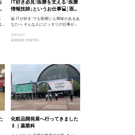
お
IT好き必見！医療を支える「医療
.
情報技師」というお仕事💻│医...
に
💻 ITが好き！でも医療にも興味があるあ
..
なたへ そんな人にピッタリの仕事が...
2025.10.7
医療秘書・情報学科
た
化粧品開発展へ行ってきました
💄｜薬業科