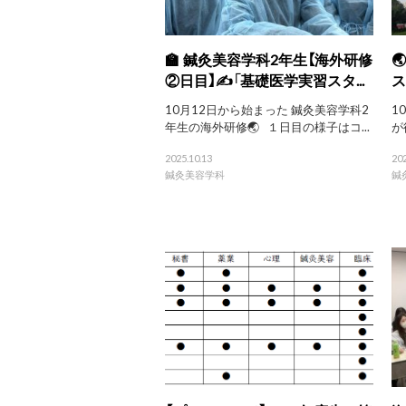
🏫 鍼灸美容学科2年生【海外研修

②日目】✍️「基礎医学実習スタ...
ス
10月12日から始まった 鍼灸美容学科2
1
年生の海外研修🌏 １日目の様子はコ...
が
2025.10.13
202
鍼灸美容学科
鍼