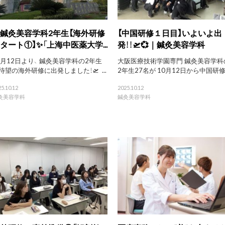
鍼灸美容学科2年生【海外研修
【中国研修１日目】いよいよ出
タート①】✨「上海中医薬大学...
発！！🛫💞｜鍼灸美容学科
0月12日より、 鍼灸美容学科の2年生
大阪医療技術学園専門 鍼灸美容学科
待望の海外研修に出発しました！🛫 ...
2年生27名が 10月12日から中国研修.
5.10.12
2025.10.12
灸美容学科
鍼灸美容学科