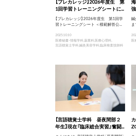
【プレカレッジ】2026年度生 第
海
1回学習トレーニングシートに...
強
【プレカレッジ】2026年度生 第1回学
鍼
習トレーニングシート ＜模範解答公...
ま
2025.10.10
202
医療秘書・情報学科
,
薬業科
,
医療心理科
,
医
言語聴覚士学科
,
鍼灸美容学科
,
臨床検査技師科
【言語聴覚士学科 昼夜間部２
カ
年生】現在『臨床総合実習』奮闘...
Z