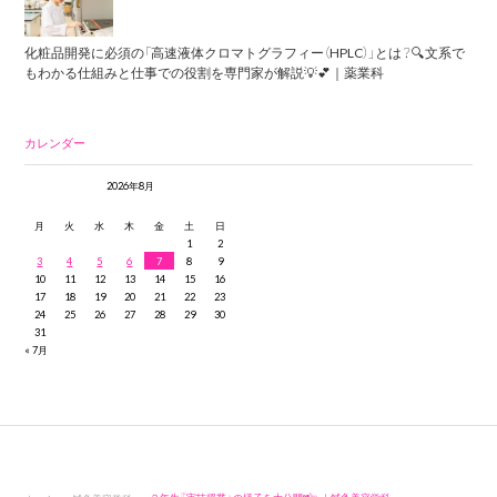
化粧品開発に必須の「高速液体クロマトグラフィー（HPLC）」とは？🔍文系で
もわかる仕組みと仕事での役割を専門家が解説💡💕｜薬業科
カレンダー
2026年8月
月
火
水
木
金
土
日
1
2
3
4
5
6
7
8
9
10
11
12
13
14
15
16
17
18
19
20
21
22
23
24
25
26
27
28
29
30
31
« 7月