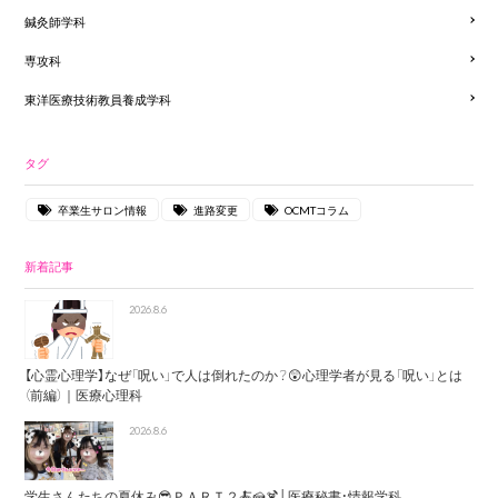
鍼灸師学科
専攻科
東洋医療技術教員養成学科
タグ
卒業生サロン情報
進路変更
OCMTコラム
新着記事
2026.8.6
【心霊心理学】なぜ「呪い」で人は倒れたのか？😲心理学者が見る「呪い」とは
（前編）｜医療心理科
2026.8.6
学生さんたちの夏休み😎ＰＡＲＴ２🍝🍰🍹│医療秘書・情報学科