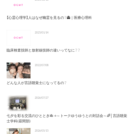
【心霊心理学】人はなぜ幽霊を見るの？👻｜医療心理科
2025/01/14
臨床検査技師と放射線技師の違いってなに？？
2022/07/08
どんな人が言語聴覚士になってるの？
2026/07/27
七夕を彩る交流のひととき🎋 ⭐～トークゆうゆうとの対話会～🌈│言語聴覚
士学科(昼間部)
2026/05/15