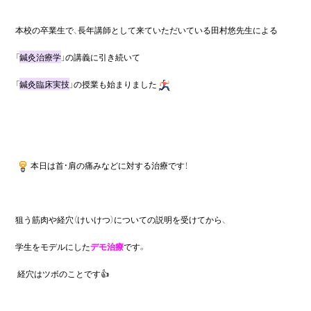
本校の卒業生で、長年講師として来ていただいている田村悠先生による
「
鍼灸治療学
」の講義に引き続いて
「
鍼灸臨床実技
」の授業も始まりました
本日は首・肩の痛みなどに対する治療です！
狙う筋肉や経穴（けいけつ）についての説明を受けてから、
学生をモデルにした
デモ治療
です。
経穴はツボのことです👍