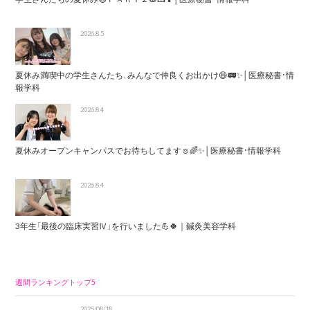
2026.8.5
夏休み満喫中の学生さんたち、みんなで仲良くお出かけ😆🚃✨│医療秘書・情
報学科
2026.8.4
夏休みオープンキャンパスでお待ちしてます☺️🌈✨│医療秘書・情報学科
2026.8.4
3年生「最後の臨床実習Ⅳ」を行いました💪🍀｜鍼灸美容学科
週間ランキングトップ5
2025/08/18