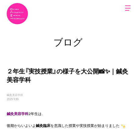
ブログ
２年生『実技授業』の様子を大公開📸✨｜鍼灸
美容学科
鍼灸美容学科
2025.9.30
鍼灸美容学科
2
年生は、
後期からいよいよ
鍼灸臨床
を意識した授業や実技授業が始まりました