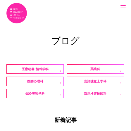
ブログ
医療秘書・情報学科
薬業科
医療心理科
言語聴覚士学科
鍼灸美容学科
臨床検査技師科
新着記事