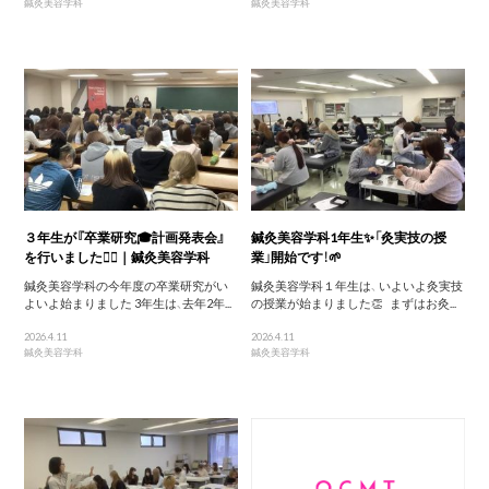
鍼灸美容学科
鍼灸美容学科
３年生が『卒業研究🎓計画発表会』
鍼灸美容学科1年生✨「灸実技の授
を行いました🙋‍♀️｜鍼灸美容学科
業」開始です！🌱
鍼灸美容学科の今年度の卒業研究がい
鍼灸美容学科１年生は、 いよいよ灸実技
よいよ始まりました 3年生は、去年2年...
の授業が始まりました👏 まずはお灸...
2026.4.11
2026.4.11
鍼灸美容学科
鍼灸美容学科