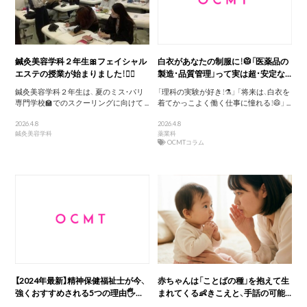
鍼灸美容学科２年生🎀フェイシャル
白衣があなたの制服に！🥼「医薬品の
エステの授業が始まりました！💆‍♀️
製造・品質管理」って実は超・安定な...
鍼灸美容学科２年生は、 夏のミス・パリ
「理科の実験が好き！⚗️」 「将来は、白衣を
専門学校🏫でのスクーリングに向けて ...
着てかっこよく働く仕事に憧れる！🥼」 ...
2026.4.8
2026.4.8
鍼灸美容学科
薬業科
OCMTコラム
【2024年最新】精神保健福祉士が今、
赤ちゃんは「ことばの種」を抱えて生
強くおすすめされる5つの理由🖐️...
まれてくる👶きこえと、手話の可能...