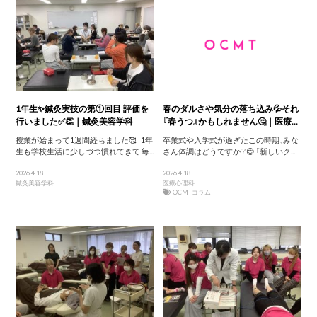
1年生✨鍼灸実技の第①回目 評価を
春のダルさや気分の落ち込み💦それ
行いました✅👏｜鍼灸美容学科
『春うつ』かもしれません🤔｜医療...
授業が始まって1週間経ちました🥰 1年
卒業式や入学式が過ぎたこの時期、みな
生も学校生活に少しづつ慣れてきて 毎...
さん体調はどうですか？😌 「新しいク...
2026.4.18
2026.4.18
鍼灸美容学科
医療心理科
OCMTコラム