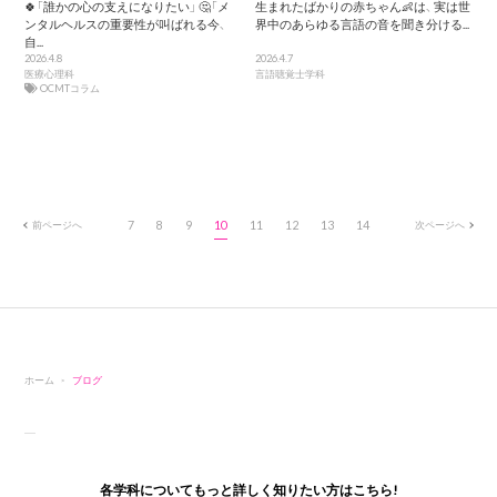
🍀「誰かの心の支えになりたい」 🤔「メ
生まれたばかりの赤ちゃん👶は、 実は世
ンタルヘルスの重要性が叫ばれる今、
界中のあらゆる言語の音を聞き分ける...
自...
2026.4.8
2026.4.7
医療心理科
言語聴覚士学科
OCMTコラム
前ページへ
7
8
9
10
11
12
13
14
次ページへ
ホーム
ブログ
各学科についてもっと詳しく知りたい方はこちら!