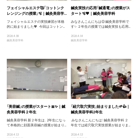
フェイシャルエステ🥰「コットンク
鍼灸実技の応用「鍼通電」の授業がス
レンジングの授業」🫧｜鍼灸美容学...
タート🫧💖｜鍼灸美容学科
フェイシャルエステの実技練習が本格
みなさんこんにちは😌 鍼灸美容学科で
的に始まりました💖 今回はコットン...
す✨ ２年生の授業では鍼灸実技も応用...
2026.4.18
2026.4.14
鍼灸美容学科
鍼灸美容学科
「美容鍼」の授業がスタート🎀✨｜鍼
「経穴取穴実技」始まりました🌱👍｜
灸美容学科２年生
鍼灸美容学科2年生
鍼灸美容学科 新２年生は、 2年生になっ
みなさんこんにちは！ 鍼灸美容学科 ２
て本格的に顔面美容鍼の授業が始まり...
年生では経穴取穴実技授業が始まりま...
2026.4.13
2026.4.13