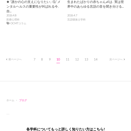
🍀「誰かの心の支えになりたい」 🤔「メ
生まれたばかりの赤ちゃん👶は、 実は世
ンタルヘルスの重要性が叫ばれる今、
界中のあらゆる言語の音を聞き分ける...
自...
2026.4.8
2026.4.7
医療心理科
言語聴覚士学科
OCMTコラム
前ページへ
7
8
9
10
11
12
13
14
次ページへ
ホーム
ブログ
各学科についてもっと詳しく知りたい方はこちら!