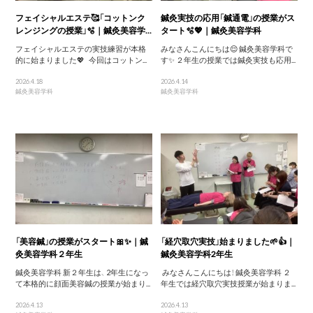
フェイシャルエステ🥰「コットンク
鍼灸実技の応用「鍼通電」の授業がス
レンジングの授業」🫧｜鍼灸美容学...
タート🫧💖｜鍼灸美容学科
フェイシャルエステの実技練習が本格
みなさんこんにちは😌 鍼灸美容学科で
的に始まりました💖 今回はコットン...
す✨ ２年生の授業では鍼灸実技も応用...
2026.4.18
2026.4.14
鍼灸美容学科
鍼灸美容学科
「美容鍼」の授業がスタート🎀✨｜鍼
「経穴取穴実技」始まりました🌱👍｜
灸美容学科２年生
鍼灸美容学科2年生
鍼灸美容学科 新２年生は、 2年生になっ
みなさんこんにちは！ 鍼灸美容学科 ２
て本格的に顔面美容鍼の授業が始まり...
年生では経穴取穴実技授業が始まりま...
2026.4.13
2026.4.13