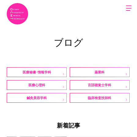
ブログ
医療秘書・情報学科
薬業科
医療心理科
言語聴覚士学科
鍼灸美容学科
臨床検査技師科
新着記事