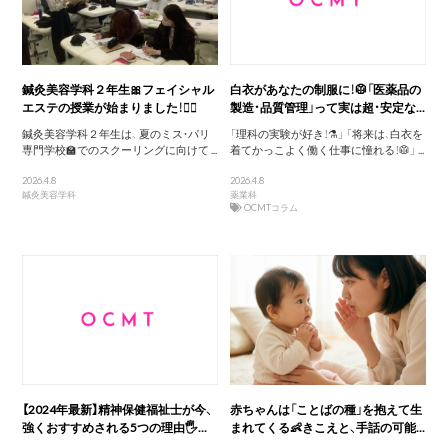
鍼灸美容学科２年生🎀フェイシャル
白衣があなたの制服に！🥼「医薬品の
エステの授業が始まりました！💆‍♀️
製造・品質管理」って実は超・安定な...
鍼灸美容学科２年生は、 夏のミス・パリ
「理科の実験が好き！⚗️」 「将来は、白衣を
専門学校🏫でのスクーリングに向けて ...
着てかっこよく働く仕事に憧れる！🥼」 ...
2026.4.8
2026.4.8
鍼灸美容学科
薬業科
OCMTコラム
【2024年最新】精神保健福祉士が今、
赤ちゃんは「ことばの種」を抱えて生
強くおすすめされる5つの理由🖐️...
まれてくる👶きこえと、手話の可能...