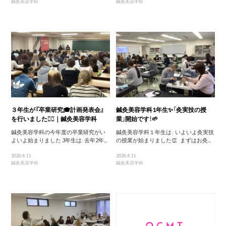
鍼灸美容学科
鍼灸美容学科
３年生が『卒業研究🎓計画発表会』
鍼灸美容学科1年生✨「灸実技の授
を行いました🙋‍♀️｜鍼灸美容学科
業」開始です！🌱
鍼灸美容学科の今年度の卒業研究がい
鍼灸美容学科１年生は、 いよいよ灸実技
よいよ始まりました 3年生は、去年2年...
の授業が始まりました👏 まずはお灸...
2026.4.11
2026.4.11
鍼灸美容学科
鍼灸美容学科