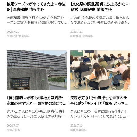
検定シーズンがやってきたよ～😵💻
【文化祭の模擬店】何に決まるかな～
📝│医療秘書・情報学科
😆💓│医療秘書・情報学科
医療秘書・情報学科では6月から検定シ
この前、文化祭の模擬店の出し物をみん
ーズンに突入 各種検定試験が続いてい...
なで決めたよ😊✨ 去年は焼きそば🍝を...
2026.7.21
2026.7.21
医療秘書・情報学科
医療秘書・情報学科
【特別講義レポ⑥】大阪地方裁判所・
美容が好き！その気持ちを未来の仕
高裁の見学ツアー！⚖️本物の法廷で...
事に🌈✨「キレイ」と「資格」どっち...
皆さん、こんにちは😌 先日、医療心理科
こんにちは😊 「美容に関わる仕事がし
の学生たちと一緒に 大阪地方裁判所・...
たい！」 「人をキレイにして笑顔にした...
2026.7.17
2026.7.16
医療心理科
鍼灸美容学科