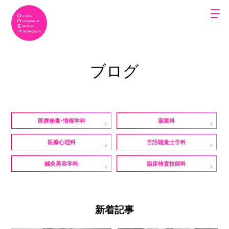
ブログ
医療秘書・情報学科
薬業科
医療心理科
言語聴覚士学科
鍼灸美容学科
臨床検査技師科
新着記事