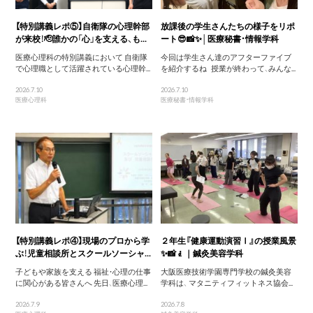
【特別講義レポ⑤】自衛隊の心理幹部
放課後の学生さんたちの様子をリポ
が来校！🫡誰かの「心」を支える、も...
ート😎📸✨│医療秘書・情報学科
医療心理科の特別講義において 自衛隊
今回は学生さん達のアフターファイブ
で心理職として活躍されている心理幹...
を紹介するね 授業が終わって、みんな...
2026.7.10
2026.7.10
医療心理科
医療秘書・情報学科
【特別講義レポ④】現場のプロから学
２年生『健康運動演習Ⅰ』の授業風景
ぶ！児童相談所とスクールソーシャ...
✨📸🧎｜鍼灸美容学科
子どもや家族を支える 福祉・心理の仕事
大阪医療技術学園専門学校の鍼灸美容
に関心がある皆さんへ 先日、医療心理...
学科は、 マタニティフィットネス協会...
2026.7.9
2026.7.8