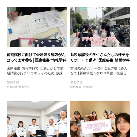
前期試験に向けて✏️居残り勉強がん
【続】放課後の学生さんたちの様子を
ばってます😤💪│医療秘書・情報学科
リポート☺️📹💕│医療秘書・情報学科
医療秘書・情報学科では、あと少しで前
前回の続きだよ～😊✨ ご飯の後はみん
期試験が始まりますっ そのため、放課...
なで 【新劇場版☆ケロロ軍曹 復活し...
2026.7.15
2026.7.13
医療秘書・情報学科
医療秘書・情報学科