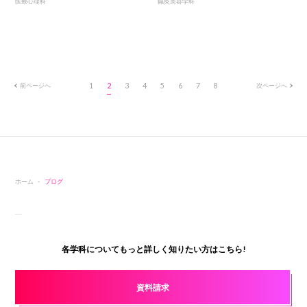
医療心理科
鍼灸美容学科
前ページへ
1
2
3
4
5
6
7
8
次ページへ
ホーム
ブログ
各学科についてもっと詳しく知りたい方はこちら!
資料請求