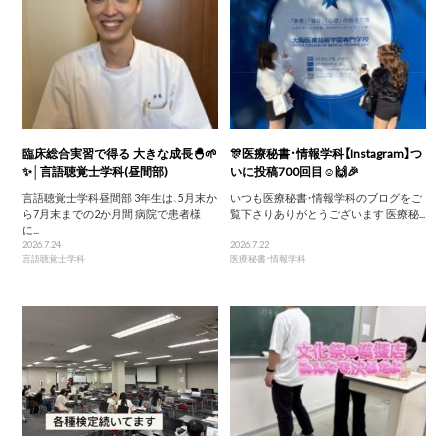
臨床総合実習で得る 大きな成長🐣🌱
🎊医療秘書・情報学科【Instagram】つ
✨│言語聴覚士学科(昼間部)
いに投稿700回目☺️🙌🎉
言語聴覚士学科昼間部 3年生は、5月末か
いつも医療秘書・情報学科のブログをご
ら7月末までの2か月間 病院で患者様
覧下さりありがとうございます 医療秘...
に...
2026.7.24
2026.7.22
言語聴覚士学科
医療秘書・情報学科