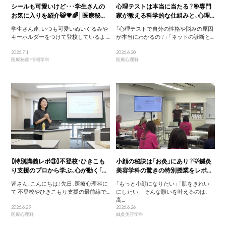
シールも可愛いけど･･･学生さんの
心理テストは本当に当たる？🎯専門
お気に入りを紹介😺💗🌈│医療秘...
家が教える科学的な仕組みと、心理...
学生さん達、いつも可愛いぬいぐるみや
「心理テストで自分の性格や悩みの原因
キーホルダーをつけて登校しているよ ...
が本当にわかるの？」 「ネットの診断と...
2026.7.1
2026.6.30
医療秘書・情報学科
医療心理科
【特別講義レポ③】不登校・ひきこも
小顔の秘訣は「お灸」にあり？💡鍼灸
り支援のプロから学ぶ、心が動く「...
美容学科の驚きの特別授業をレポ...
皆さん、こんにちは！ 先日、医療心理科に
「もっと小顔になりたい」 「肌をきれい
て 不登校やひきこもり支援の最前線で...
にしたい」 そんな願いを叶えるのは、
高...
2026.6.29
2026.6.26
医療心理科
鍼灸美容学科