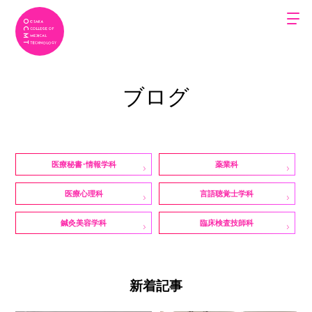
ブログ
医療秘書・情報学科
薬業科
医療心理科
言語聴覚士学科
鍼灸美容学科
臨床検査技師科
新着記事