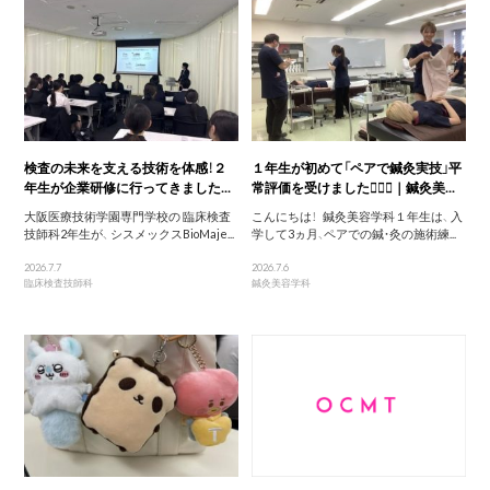
検査の未来を支える技術を体感！２
１年生が初めて「ペアで鍼灸実技」平
年生が企業研修に行ってきました...
常評価を受けました🙆‍♀️✅｜鍼灸美...
大阪医療技術学園専門学校の 臨床検査
こんにちは！ 鍼灸美容学科１年生は、 入
技師科2年生が、 シスメックスBioMaje...
学して3ヵ月、ペアでの鍼・灸の施術練...
2026.7.7
2026.7.6
臨床検査技師科
鍼灸美容学科