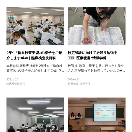
2年生『輸血検査実習』の様子をご紹
検定試験に向けて居残り勉強中
介します📸📣｜臨床検査技師科
🙋‍♀️✨│医療秘書・情報学科
本日は臨床検査技師科2年生の 「輸血検
放課後、教室に様子を見に行ったら学生
査実習」の様子をご紹介します😊📸 学...
さん達が残ってお勉強していたよ😉🍀 ...
2026.6.25
2026.6.24
臨床検査技師科
医療秘書・情報学科