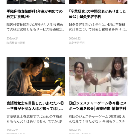
🌟臨床検査技師科1年生が初めての
「卒業研究」の中間発表がありました
検定に挑戦！🌟
🎀😌｜鍼灸美容学科
臨床検査技師科の1年生が、 入学後初め
鍼灸美容学科の３年生は、 4月に卒業研
ての検定試験となるサービス接遇検定...
究計画について発表し被験者を募り、 5...
2026.6.24
2026.6.22
臨床検査技師科
鍼灸美容学科
言語聴覚士を目指したいあなたへ③
【続】ジェスチャーゲーム😆今度はス
～学費が不安な人ほど知ってほし...
ポーツ編🎾🎽⚽│医療秘書・情報学科
言語聴覚士養成校で学ぶための学費💰
前回のジェスチャーゲーム【職業編】 み
もちろん安くはありません ですが、多...
んな見てくれたかなッ 今回もジェスチ...
2026.6.21
2026.6.20