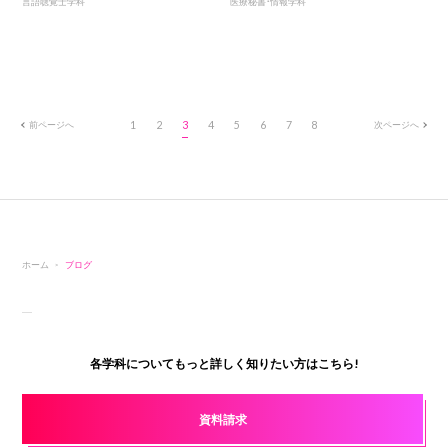
言語聴覚士学科
医療秘書・情報学科
前ページへ
1
2
3
4
5
6
7
8
次ページへ
ホーム
ブログ
各学科についてもっと詳しく知りたい方はこちら!
資料請求