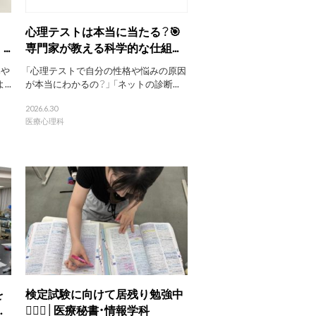
さ
心理テストは本当に当たる？🎯
..
専門家が教える科学的な仕組...
みや
「心理テストで自分の性格や悩みの原因
..
が本当にわかるの？」 「ネットの診断...
2026.6.30
医療心理科
を
検定試験に向けて居残り勉強中
.
🙋‍♀️✨│医療秘書・情報学科