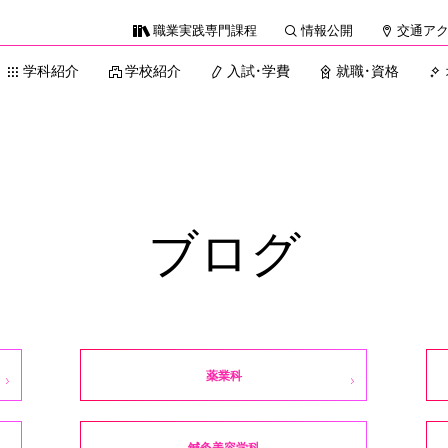
職業実践専門課程
情報公開
交通ア
学科紹介
学校紹介
入試・学費
就職・資格
ブログ
薬業科
鍼灸美容学科