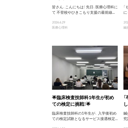
皆さん、こんにちは！ 先日、医療心理科に
「
て 不登校やひきこもり支援の最前線...
に
2026.6.29
202
医療心理科
鍼
🌟臨床検査技師科1年生が初め
「
ての検定に挑戦！🌟
し
臨床検査技師科の1年生が、 入学後初め
鍼
ての検定試験となるサービス接遇検定...
究