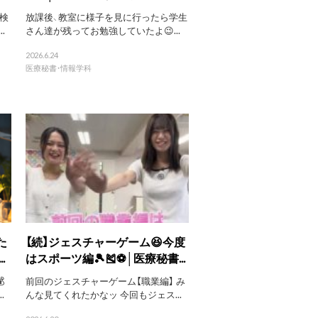
検
放課後、教室に様子を見に行ったら学生
.
さん達が残ってお勉強していたよ😉...
2026.6.24
医療秘書・情報学科
た
【続】ジェスチャーゲーム😆今度
.
はスポーツ編🎾🎽⚽│医療秘書...

前回のジェスチャーゲーム【職業編】 み
.
んな見てくれたかなッ 今回もジェス...