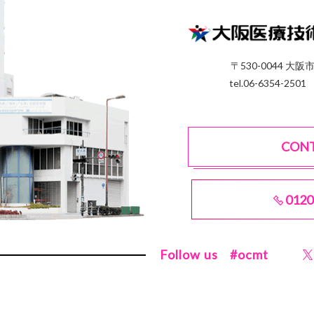
〒530-0044 大阪
tel.06-6354-2501
CON
0120
Follow us
#ocmt