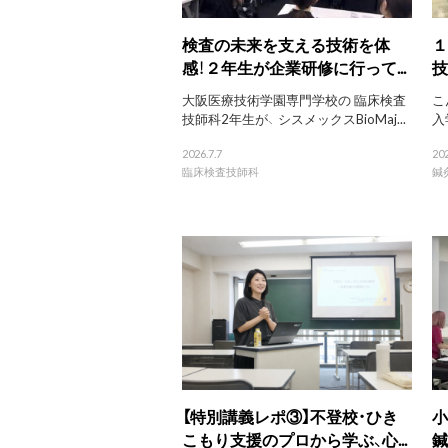
検査の未来を支える技術を体
１
感！２年生が企業研修に行って...
技
大阪医療技術学園専門学校の 臨床検査
こ
技師科2年生が、 シスメックスBioMaj...
入
2026.7.7
202
臨床検査技師科
鍼
【特別講義レポ③】不登校・ひき
小
こもり支援のプロから学ぶ、心...
鍼