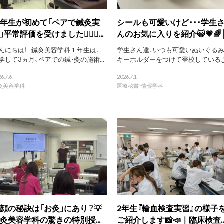
年生が初めて「ペアで鍼灸実
シールも可愛いけど･･･学生
」平常評価を受けました🙆‍♀️✅...
んのお気に入りを紹介😺💗🌈│.
んにちは！ 鍼灸美容学科１年生は、
学生さん達、いつも可愛いぬいぐる
学して3ヵ月、ペアでの鍼・灸の施術...
キーホルダーをつけて登校しているよ.
6.7.6
2026.7.1
灸美容学科
医療秘書・情報学科
顔の秘訣は「お灸」にあり？💡
2年生『輸血検査実習』の様子
灸美容学科の驚きの特別授...
ご紹介します📸📣｜臨床検査..