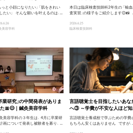
もっと小顔になりたい」 「肌をきれい
本日は臨床検査技師科2年生の 「輸血
したい」 そんな願いを叶えるのは、...
査実習」の様子をご紹介します😊📸 ..
6.6.26
2026.6.25
灸美容学科
臨床検査技師科
卒業研究」の中間発表がありま
言語聴覚士を目指したいあな
た🎀😌｜鍼灸美容学科
へ③ ～学費が不安な人ほど知..
灸美容学科の３年生は、 4月に卒業研
言語聴覚士養成校で学ぶための学費
計画について発表し被験者を募り、 ...
もちろん安くはありません ですが、..